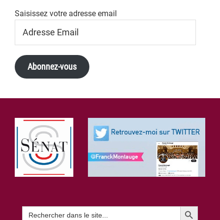
Saisissez votre adresse email
Adresse
Email
Abonnez-vous
Footer
Search Button
Search
for: