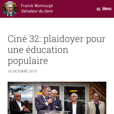
Passer
Passer
Passer
Franck Montaugé
Menu
au
à
au
Sénateur du Gers
contenu
la
pied
principal
barre
de
latérale
page
Ciné 32: plaidoyer pour
principale
une éducation
populaire
10 OCTOBRE 2015