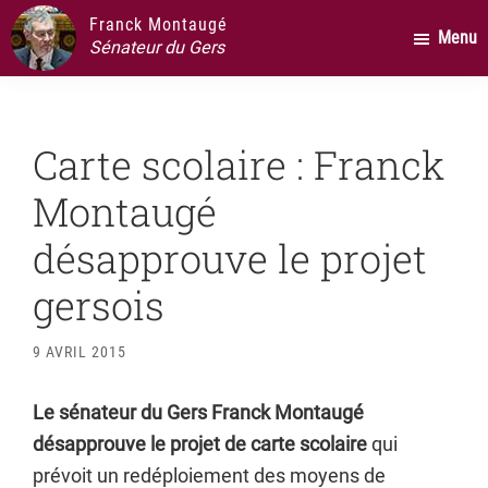
Passer
Passer
Passer
Franck Montaugé
Menu
au
à
au
Sénateur du Gers
contenu
la
pied
principal
barre
de
latérale
page
Carte scolaire : Franck
principale
Montaugé
désapprouve le projet
gersois
9 AVRIL 2015
Le sénateur du Gers Franck Montaugé
désapprouve le projet de carte scolaire
qui
prévoit un redéploiement des moyens de