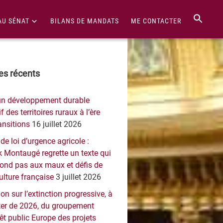
AU SÉNAT
BILANS DE MANDATS
ME CONTACTER
re
les récents
érale
un développement durable
ncipale
f des territoires ruraux à l’ère
ansitions
16 juillet 2026
 de loi d’urgence agricole :
 Montaugé regrette un texte qui
pond pas aux maux et défis de
culture française
3 juillet 2026
on sur l’extinction progressive, à
er de 2026, du groupement
rêt public Europe des projets