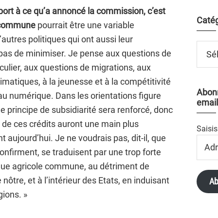
pport à ce qu’a annoncé la commission, c’est
Catég
e commune
pourrait être une variable
autres politiques qui ont aussi leur
Catégo
t pas de minimiser. Je pense aux questions de
culier, aux questions de migrations, aux
imatiques, à la jeunesse et à la compétitivité
Abonn
au numérique. Dans les orientations figure
email
e principe de subsidiarité sera renforcé, donc
n de ces crédits auront une main plus
Saisis
t aujourd’hui. Je ne voudrais pas, dit-il, que
Adres
confirment, se traduisent par une trop forte
Email
tique agricole commune, au détriment de
e nôtre, et à l’intérieur des Etats, en induisant
Ab
gions. »