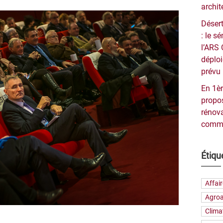
archit
Désert
: le 
l’ARS 
déploi
prévu 
En 1èr
propos
rénova
commu
Étiqu
Affai
Agroa
Clima