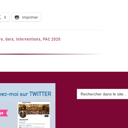
X
Imprimer
re
,
Gers
,
Interventions
,
PAC 2020
Search
for: