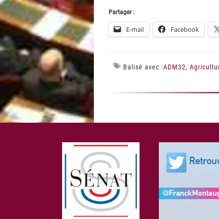
Partager :
E-mail
Facebook
Balisé avec :
ADM32
,
Agricultu
Footer