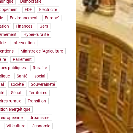
uniqué
Démocratie
loppement
EDF
Electricité
ie
Environnement
Europe`
ation
Finances
Gers
ernement
Hyper-ruralité
trie
Intervention
ventions
Ministre de l'Agriculture
aire
Parlement
iques publiques
Ruralité
lique
Santé
social
tal
société
Souveraineté
ité
Sénat
Territoires
oires ruraux
Transition
ition énergétique
 européenne
Urbanisme
Viticulture
économie