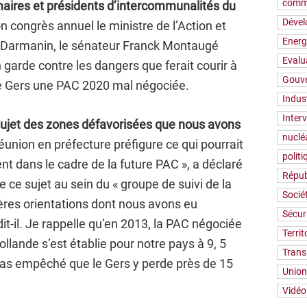
comm
maires et présidents d’intercommunalités du
Déve
 congrès annuel le ministre de l’Action et
Energ
 Darmanin, le sénateur Franck Montaugé
Evalu
 garde contre les dangers que ferait courir à
Gouv
 Gers une PAC 2020 mal négociée.
Indus
Inter
 sujet des zones défavorisées que nous avons
nuclé
éunion en préfecture préfigure ce qui pourrait
polit
nt dans le cadre de la future PAC », a déclaré
Répub
 ce sujet au sein du « groupe de suivi de la
Socié
ères orientations dont nous avons eu
Sécur
it-il. Je rappelle qu’en 2013, la PAC négociée
Territ
ollande s’est établie pour notre pays à 9, 5
Trans
a pas empêché que le Gers y perde près de 15
Union
Vidéo