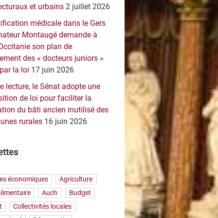
ecturaux et urbains
2 juillet 2026
ification médicale dans le Gers
sénateur Montaugé demande à
Occitanie son plan de
ement des « docteurs juniors »
par la loi
17 juin 2026
e lecture, le Sénat adopte une
ition de loi pour faciliter la
tion du bâti ancien inutilisé des
nes rurales
16 juin 2026
ettes
res économiques
Agriculture
limentaire
Auch
Budget
t
Collectivités locales