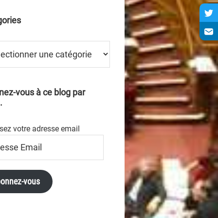
ories
ries
ez-vous à ce blog par
.
sez votre adresse email
se
onnez-vous