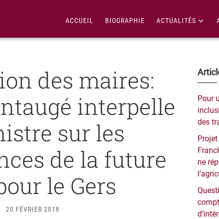
ACCUEIL
BIOGRAPHIE
ACTUALITÉS
ion des maires:
Bar
Artic
lat
taugé interpelle
Pour 
pri
inclusi
des tr
istre sur les
Projet
ces de la future
Franck
ne ré
l’agri
pour le Gers
Questi
compt
20 FÉVRIER 2018
d’inté