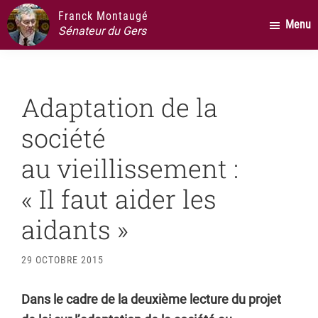
Passer
Passer
Passer
Franck Montaugé
Menu
au
à
au
Sénateur du Gers
contenu
la
pied
principal
barre
de
latérale
page
Adaptation de la
principale
société
au vieillissement :
« Il faut aider les
aidants »
29 OCTOBRE 2015
Dans le cadre de la deuxième lecture du projet