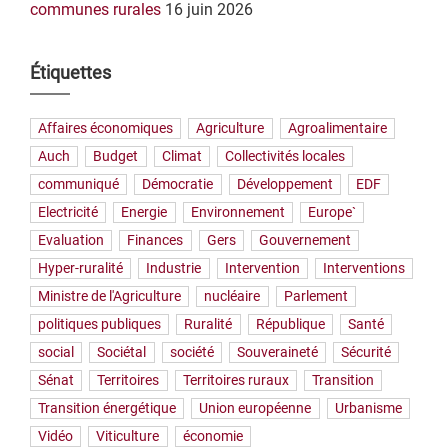
communes rurales
16 juin 2026
Étiquettes
Affaires économiques
Agriculture
Agroalimentaire
Auch
Budget
Climat
Collectivités locales
communiqué
Démocratie
Développement
EDF
Electricité
Energie
Environnement
Europe`
Evaluation
Finances
Gers
Gouvernement
Hyper-ruralité
Industrie
Intervention
Interventions
Ministre de l'Agriculture
nucléaire
Parlement
politiques publiques
Ruralité
République
Santé
social
Sociétal
société
Souveraineté
Sécurité
Sénat
Territoires
Territoires ruraux
Transition
Transition énergétique
Union européenne
Urbanisme
Vidéo
Viticulture
économie