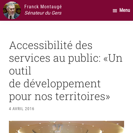
Passer
Passer
Passer
Franck Montaugé
Menu
au
à
au
Sénateur du Gers
contenu
la
pied
principal
barre
de
latérale
page
Accessibilité des
principale
services au public: «Un
outil
de développement
pour nos territoires»
4 AVRIL 2016