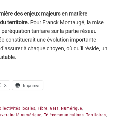
mière des enjeux majeurs en matière
 territoire.
Pour Franck Montaugé, la mise
éréquation tarifaire sur la partie réseau
 constituerait une évolution importante
e d’assurer à chaque citoyen, où qu’il réside, un
itable.
X
Imprimer
ollectivités locales
,
Fibre
,
Gers
,
Numérique
,
uveraineté numérique
,
Télécommunications
,
Territoires
,