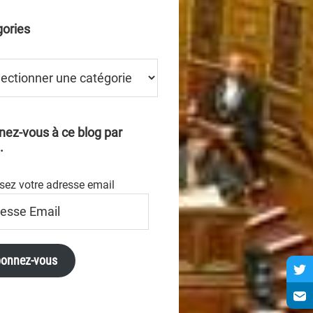
ories
ries
ez-vous à ce blog par
.
sez votre adresse email
se
onnez-vous