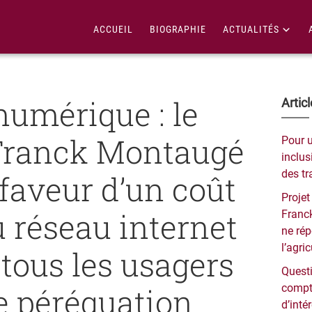
ACCUEIL
BIOGRAPHIE
ACTUALITÉS
numérique : le
Bar
Artic
lat
Franck Montaugé
Pour 
pri
inclusi
des tr
 faveur d’un coût
Projet
u réseau internet
Franck
ne ré
l’agri
 tous les usagers
Questi
e péréquation
compt
d’inté