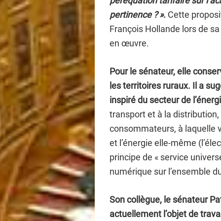
péréquation tarifaire sur l
pertinence ? »
.
Cette proposit
François Hollande lors de sa
en œuvre.
Pour le sénateur, elle conser
les territoires ruraux. Il a 
inspiré du secteur de l’énergi
transport et à la distribution
consommateurs, à laquelle v
et l’énergie elle-même (l’él
principe de « service univers
numérique sur l’ensemble du t
Son collègue, le sénateur Pat
actuellement l’objet de trav