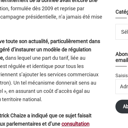
’acheminement de la donnée avait encore une
ion, formulée dès 2009 et reprise par
Catég
 campagne présidentielle, n’a jamais été mise
Catégo
ve toute son actualité, particulièrement dans
suggéré d’instaurer un modèle de régulation
Abonn
e,
dans lequel une part du tarif, liée au
email
, est régulée et identique pour tous les
iennent s’ajouter les services commerciaux
Saisis
Adres
ectron). Un tel mécanisme donnerait sens au
Email
el », en assurant un coût d’accès égal au
erritoire national.
Ab
rick Chaize a indiqué que ce sujet faisait
aux parlementaires et d’une
consultation