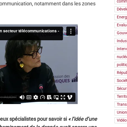
comm
écommunication, notamment dans les zones
Déve
Energ
Evalu
Gouv
Indus
Inter
nuclé
polit
Répub
Socié
Sécur
Territ
Trans
Union
eux spécialistes pour savoir si
« l’idée d’une
Vidéo