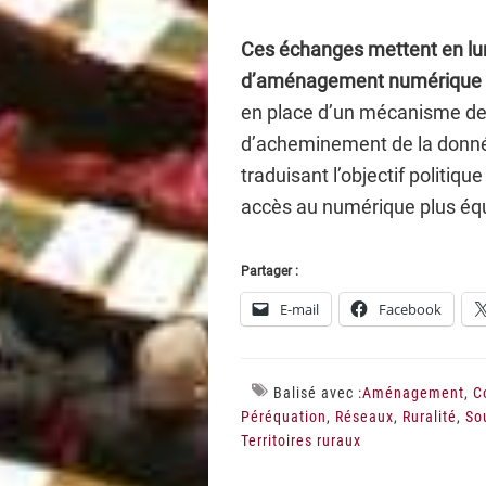
Ces échanges mettent en lu
d’aménagement numérique du
en place d’un mécanisme de p
d’acheminement de la donnée
traduisant l’objectif politiqu
accès au numérique plus équ
Partager :
E-mail
Facebook
Balisé avec :
Aménagement
,
C
Péréquation
,
Réseaux
,
Ruralité
,
So
Territoires ruraux