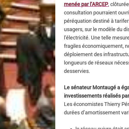
menée par l’ARCEP
, clôturé
consultation pourraient ouvri
péréquation destiné à tarife
usagers, sur le modèle du dis
l’électricité. Une telle mesure
fragiles économiquement, no
déploiement des infrastructu
longueurs de réseaux nécessa
desservies.
Le sénateur Montaugé a égal
investissements réalisés par 
Les économistes Thierry Pén
durées d’amortissement varie
le réseau cuivre était a