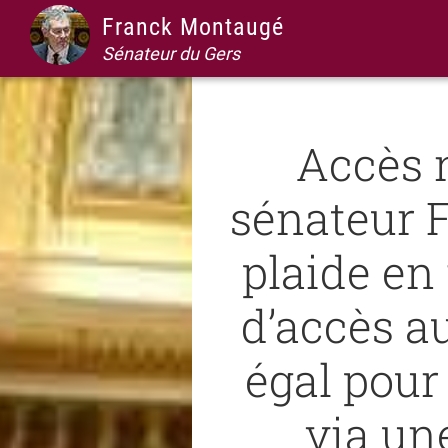
Passer
Passer
Passer
Passer
Franck Montaugé
à
au
à
au
Sénateur du Gers
la
contenu
la
pied
navigation
principal
barre
de
principale
latérale
page
Accès 
principale
sénateur 
plaide en
d’accès a
égal pour
via un