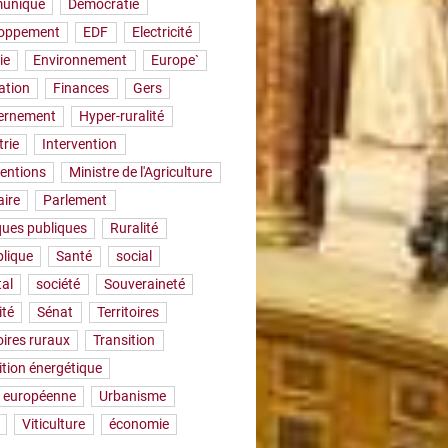
uniqué
Démocratie
loppement
EDF
Electricité
ie
Environnement
Europe`
ation
Finances
Gers
ernement
Hyper-ruralité
trie
Intervention
ventions
Ministre de l'Agriculture
aire
Parlement
iques publiques
Ruralité
lique
Santé
social
tal
société
Souveraineté
ité
Sénat
Territoires
oires ruraux
Transition
ition énergétique
 européenne
Urbanisme
Viticulture
économie