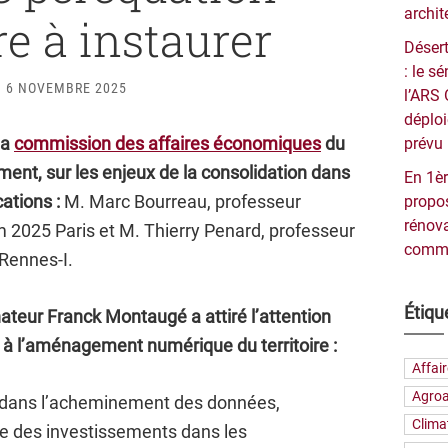
archit
re à instaurer
Désert
: le 
6 NOVEMBRE 2025
l’ARS 
déploi
la
commission des affaires économiques
du
prévu 
ment, sur les enjeux de la consolidation dans
En 1èr
ations :
M. Marc Bourreau, professeur
propos
rénova
 2025 Paris et M. Thierry Penard, professeur
commu
 Rennes-I.
Étiqu
nateur Franck Montaugé a attiré l’attention
 à l’aménagement numérique du territoire :
Affai
Agroa
re dans l’acheminement des données,
Clima
ue des investissements dans les