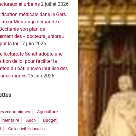
ecturaux et urbains
2 juillet 2026
ification médicale dans le Gers
sénateur Montaugé demande à
Occitanie son plan de
ement des « docteurs juniors »
par la loi
17 juin 2026
e lecture, le Sénat adopte une
ition de loi pour faciliter la
tion du bâti ancien inutilisé des
nes rurales
16 juin 2026
ettes
res économiques
Agriculture
limentaire
Auch
Budget
t
Collectivités locales