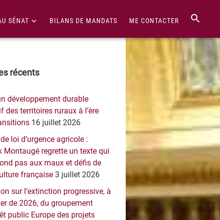
AU SÉNAT
BILANS DE MANDATS
ME CONTACTER
re
les récents
érale
un développement durable
ncipale
f des territoires ruraux à l’ère
ansitions
16 juillet 2026
 de loi d’urgence agricole :
 Montaugé regrette un texte qui
pond pas aux maux et défis de
culture française
3 juillet 2026
on sur l’extinction progressive, à
er de 2026, du groupement
rêt public Europe des projets