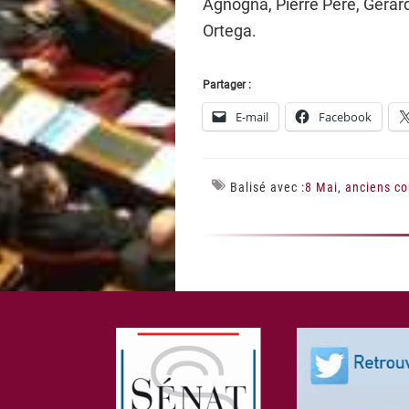
Agnogna, Pierre Péré, Gérar
Ortega.
Partager :
E-mail
Facebook
Balisé avec :
8 Mai
,
anciens c
Footer