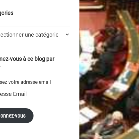
ories
ries
ez-vous à ce blog par
.
sez votre adresse email
se
onnez-vous