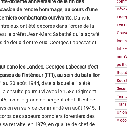
e-dixième anniversaire de la fin des
comm
occasion de rendre hommage, au cours d’une
Déve
erniers combattants survivants.
Dans le
Energ
Evalu
ntre eux ont été décorés dans l’ordre de la
Gouv
est le préfet Jean-Marc Sabathé qui a agrafé
Indus
ers de deux d’entre eux: Georges Labescat et
Inter
nuclé
polit
ut dans les Landes,
Georges Labescat s’est
Répub
ises de l’Intérieur (FFI), au sein du bataillon
Socié
4 au 20 août 1944, date à laquelle il a été
Sécur
l a ensuite poursuivi avec le 158e régiment
Territ
945, avec le grade de sergent-chef. Il est de
Trans
ission en service commandé en août 1945. Il
Union
 corps des sapeurs pompiers forestiers des
Vidéo
 sa retraite, en 1979, en qualité de chef de