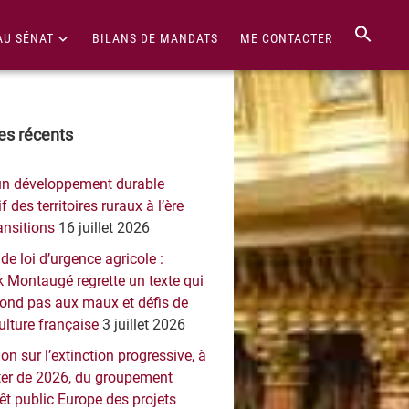
AU SÉNAT
BILANS DE MANDATS
ME CONTACTER
re
les récents
érale
un développement durable
ncipale
f des territoires ruraux à l’ère
ansitions
16 juillet 2026
 de loi d’urgence agricole :
 Montaugé regrette un texte qui
pond pas aux maux et défis de
culture française
3 juillet 2026
on sur l’extinction progressive, à
er de 2026, du groupement
rêt public Europe des projets