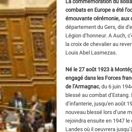
La commémoration du soixant
combats en Europe a été l’
émouvante cérémonie, aux d
département du Gers, dix d’e
Légion d’honneur. A Auch, c’
la croix de chevalier au rev
Louis Abel Lasmezas.
Né le 27 août 1923 à Montég
engagé dans les Forces frança
de l’Armagnac
, du 6 juin 194
blessé au combat d’Estang. I
d’infanterie, jusqu’en août 1
nouveau blessé lors d’une m
rejoindra ensuite en 1947 le
Landes où il oeuvrera jusqu’à