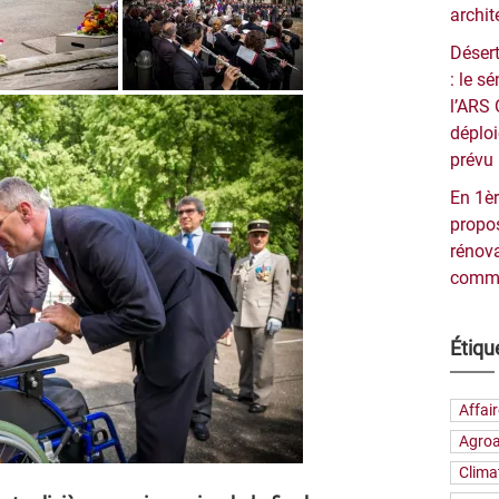
archit
Désert
: le 
l’ARS 
déploi
prévu 
En 1èr
propos
rénova
commu
Étiqu
Affai
Agroa
Clima