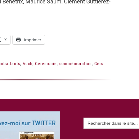
d Bénétrix, Maurice Saum, Clément Guttierez-
X
Imprimer
ombattants
,
Auch
,
Cérémonie
,
commémoration
,
Gers
Search
for: