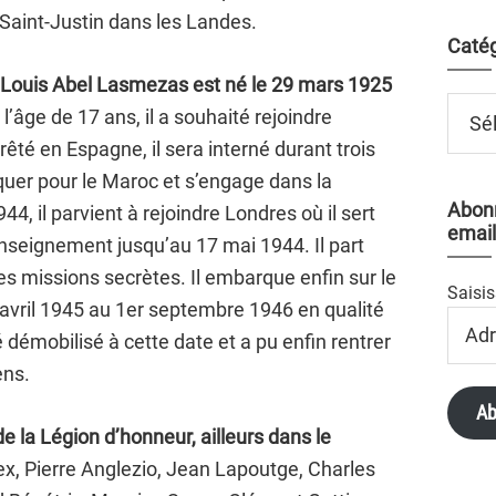
aint-Justin dans les Landes.
Catég
 Louis Abel Lasmezas est né le 29 mars 1925
Catégo
l’âge de 17 ans, il a souhaité rejoindre
rêté en Espagne, il sera interné durant trois
rquer pour le Maroc et s’engage dans la
Abonn
4, il parvient à rejoindre Londres où il sert
email
enseignement jusqu’au 17 mai 1944. Il part
es missions secrètes. Il embarque enfin sur le
Saisis
r avril 1945 au 1er septembre 1946 en qualité
Adres
é démobilisé à cette date et a pu enfin rentrer
Email
ens.
Ab
 la Légion d’honneur, ailleurs dans le
, Pierre Anglezio, Jean Lapoutge, Charles