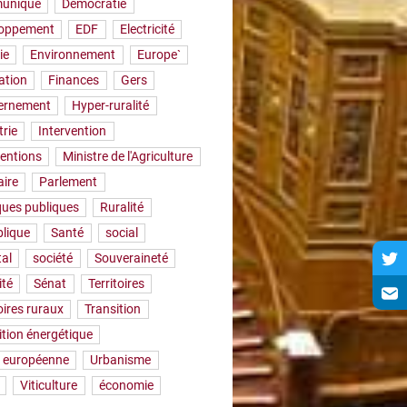
uniqué
Démocratie
loppement
EDF
Electricité
ie
Environnement
Europe`
ation
Finances
Gers
ernement
Hyper-ruralité
trie
Intervention
ventions
Ministre de l'Agriculture
aire
Parlement
iques publiques
Ruralité
lique
Santé
social
tal
société
Souveraineté
ité
Sénat
Territoires
oires ruraux
Transition
ition énergétique
 européenne
Urbanisme
Viticulture
économie