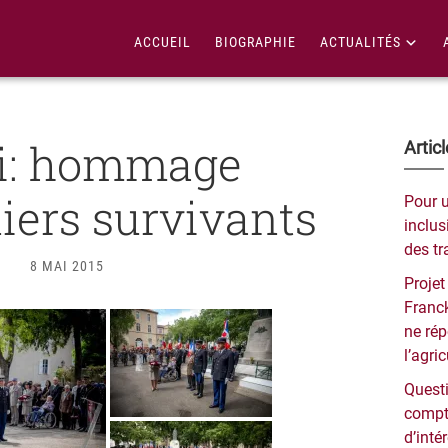
ACCUEIL
BIOGRAPHIE
ACTUALITÉS
i: hommage
Bar
Artic
lat
iers survivants
Pour 
pri
inclusi
des tr
8 MAI 2015
Projet
Franck
ne ré
l’agri
Questi
compt
d’inté