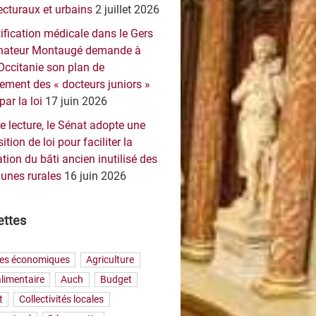
ecturaux et urbains
2 juillet 2026
ification médicale dans le Gers
sénateur Montaugé demande à
Occitanie son plan de
ement des « docteurs juniors »
par la loi
17 juin 2026
e lecture, le Sénat adopte une
ition de loi pour faciliter la
tion du bâti ancien inutilisé des
nes rurales
16 juin 2026
ettes
res économiques
Agriculture
limentaire
Auch
Budget
t
Collectivités locales