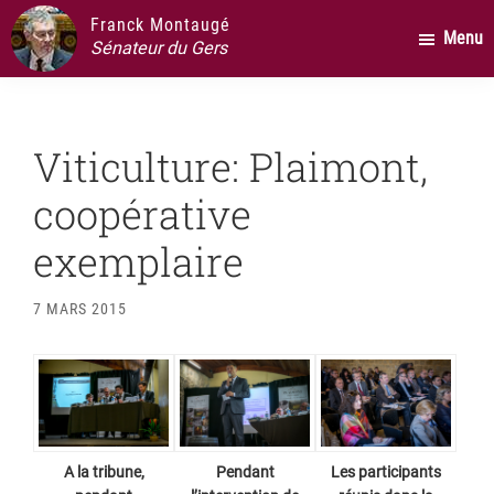
Passer
Passer
Passer
Franck Montaugé
Menu
au
à
au
Sénateur du Gers
contenu
la
pied
principal
barre
de
latérale
page
Viticulture: Plaimont,
principale
coopérative
exemplaire
7 MARS 2015
A la tribune,
Pendant
Les participants