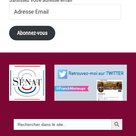
Saisissez votre adresse email
Adresse
Email
Abonnez-vous
Footer
Search Button
Search
for: