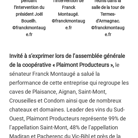
pendant
l’intervention de
réunis dans la
l’intervention du
Franck
salle de la tour de
président Joël
Montaugé.
Termes-
Boueilh.
©franckmontaug
d’Armagnac.
©franckmontaug
e.fr
©franckmontaug
e.fr
e.fr
Invité à s’exprimer lors de l’assemblée générale
de la coopérative « Plaimont Producteurs »,
le
sénateur Franck Montaugé a salué la
performance de cette entreprise qui regroupe les
caves de Plaisance, Aignan, Saint-Mont,
Crouseilles et Condom ainsi que de nombreux
chateaux et domaines. Leader des vins du Sud-
Ouest, Plaimont Producteurs représente 99% de
l’appellation Saint-Mont, 48% de l’appellation
Madiran et Pacherenc du Vic-Bihl et près de la