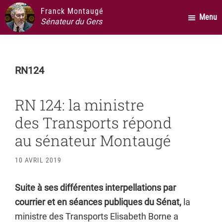
Passer
Passer
Passer
Franck Montaugé
Menu
au
à
au
Sénateur du Gers
contenu
la
pied
principal
barre
de
latérale
page
RN124
principale
RN 124: la ministre
des Transports répond
au sénateur Montaugé
10 AVRIL 2019
Suite à ses différentes interpellations par
courrier et en séances publiques du Sénat,
la
ministre des Transports Elisabeth Borne a