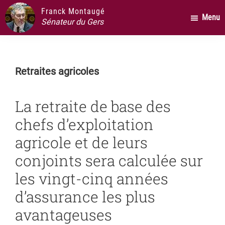
Passer
Passer
Passer
Franck Montaugé
Menu
au
à
au
Sénateur du Gers
contenu
la
pied
principal
barre
de
latérale
page
Retraites agricoles
principale
La retraite de base des
chefs d’exploitation
agricole et de leurs
conjoints sera calculée sur
les vingt-cinq années
d’assurance les plus
avantageuses