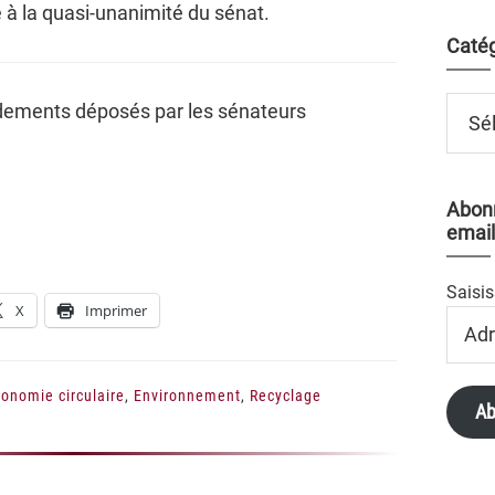
e à la quasi-unanimité du sénat.
Catég
Catégo
ements déposés par les sénateurs
Abonn
email
Saisis
X
Imprimer
Adres
Email
onomie circulaire
,
Environnement
,
Recyclage
Ab