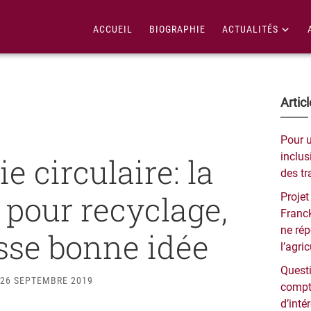
ACCUEIL
BIOGRAPHIE
ACTUALITÉS
Bar
Artic
lat
Pour 
pri
inclusi
 circulaire: la
des tr
 pour recyclage,
Projet
Franck
ne ré
sse bonne idée
l’agri
Questi
26 SEPTEMBRE 2019
compt
d’inté