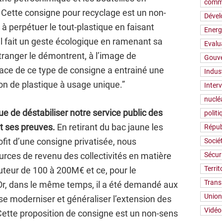
comm
. Cette consigne pour recyclage est un non-
Déve
 à perpétuer le tout-plastique en faisant
Energ
l fait un geste écologique en ramenant sa
Evalu
étranger le démontrent, à l’image de
Gouv
lace de ce type de consigne a entrainé une
Indus
n de plastique à usage unique.”
Inter
nuclé
ue de déstabiliser notre service public des
polit
it ses preuves.
En retirant du bac jaune les
Répub
ofit d’une consigne privatisée, nous
Socié
rces de revenu des collectivités en matière
Sécur
Territ
uteur de 100 à 200M€ et ce, pour le
Trans
. Or, dans le même temps, il a été demandé aux
Union
 se moderniser et généraliser l’extension des
Vidéo
” Cette proposition de consigne est un non-sens