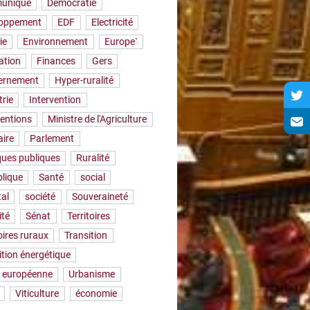
uniqué
Démocratie
loppement
EDF
Electricité
ie
Environnement
Europe`
ation
Finances
Gers
ernement
Hyper-ruralité
trie
Intervention
ventions
Ministre de l'Agriculture
aire
Parlement
iques publiques
Ruralité
lique
Santé
social
tal
société
Souveraineté
ité
Sénat
Territoires
oires ruraux
Transition
ition énergétique
 européenne
Urbanisme
Viticulture
économie