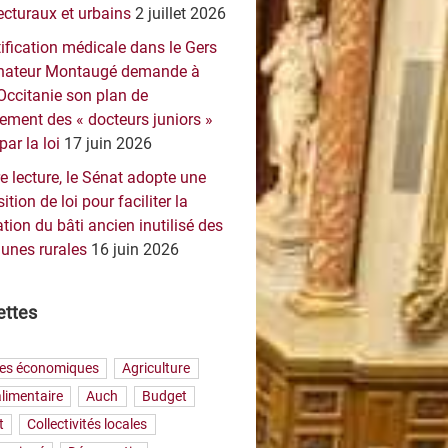
ecturaux et urbains
2 juillet 2026
ification médicale dans le Gers
sénateur Montaugé demande à
Occitanie son plan de
ement des « docteurs juniors »
par la loi
17 juin 2026
e lecture, le Sénat adopte une
ition de loi pour faciliter la
tion du bâti ancien inutilisé des
nes rurales
16 juin 2026
ettes
res économiques
Agriculture
limentaire
Auch
Budget
t
Collectivités locales