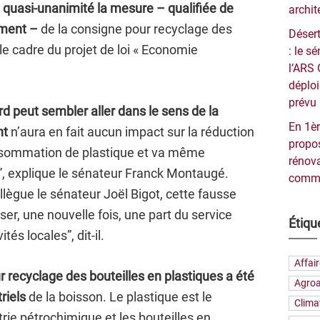
a quasi-unanimité la mesure – qualifiée de
archit
ement –
de la consigne pour recyclage des
Désert
le cadre du projet de loi « Economie
: le 
l’ARS 
déploi
prévu 
rd peut sembler aller dans le sens de la
En 1èr
nt
n’aura en fait aucun impact sur la réduction
propos
onsommation de plastique et va même
rénova
”, explique le sénateur Franck Montaugé.
commu
lègue le sénateur Joël Bigot, cette fausse
ser, une nouvelle fois, une part du service
Étiqu
tés locales”, dit-il.
Affai
r recyclage des bouteilles en plastiques a été
Agroa
riels
de la boisson. Le plastique est le
Clima
rie pétrochimique et les bouteilles en