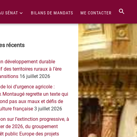
AU SÉNAT
BILANS DE MANDATS
ME CONTACTER
re
les récents
érale
un développement durable
ncipale
f des territoires ruraux à l’ère
ansitions
16 juillet 2026
 de loi d’urgence agricole :
 Montaugé regrette un texte qui
pond pas aux maux et défis de
culture française
3 juillet 2026
on sur l’extinction progressive, à
er de 2026, du groupement
rêt public Europe des projets