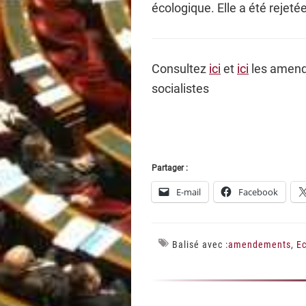
écologique. Elle a été rejeté
Consultez
ici
et
ici
les amend
socialistes
Partager :
E-mail
Facebook
Balisé avec :
amendements
,
Ec