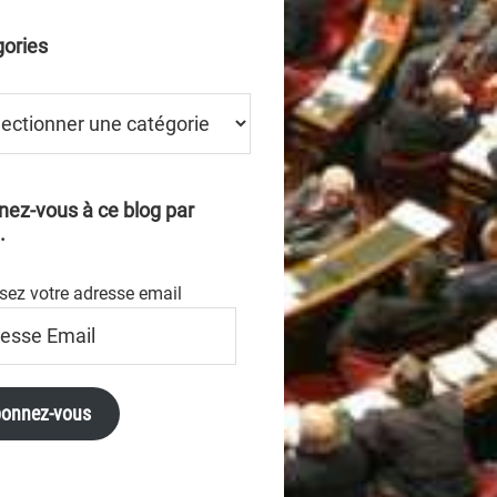
ories
ries
ez-vous à ce blog par
.
sez votre adresse email
se
onnez-vous