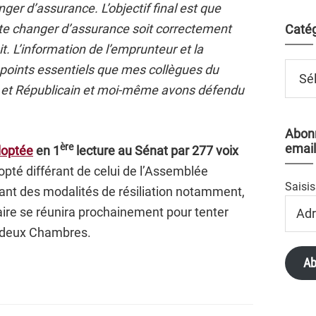
ger d’assurance. L’objectif final est que
te changer d’assurance soit correctement
Catég
it. L’information de l’emprunteur et la
Catégo
points essentiels que mes collègues du
e et Républicain et moi-même avons défendu
Abonn
email
ère
adoptée
en 1
lecture au Sénat
par 277 voix
opté différant de celui de l’Assemblée
Saisis
rtant des modalités de résiliation notamment,
Adres
ire se réunira prochainement pour tenter
Email
s deux Chambres.
Ab