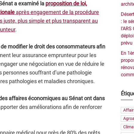
 Sénat a examiné la
proposition de loi,
archit
ionale
après engagement de la procédure
Désert
 juste, plus simple et plus transparent au
: le 
l’ARS 
unteur
.
déploi
prévu 
ait de modifier le droit des consommateurs afin
En 1èr
ment leur assurance emprunteur pour les
propos
’engager une négociation en vue de réduire le
rénova
 les personnes souffrant d’une pathologie
commu
utres pathologies et maladies chroniques.
Étiqu
des affaires économiques au Sénat ont dans
pporter des améliorations afin de renforcer
Affai
Agroa
Clima
nnaire médical pour près de 80% des prêts