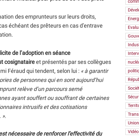
comm
Déve
mation des emprunteurs sur leurs droits,
Energ
 cas échéant des prêteurs en cas d’entrave
Evalu
ation.
Gouv
Indus
icite de l’adoption en séance
Inter
t cosignataire
et présentés par ses collègues
nuclé
mi Féraud qui tendent, selon lui :
« à garantir
polit
gories de personnes qui en sont aujourd’hui
Répub
emprunt relève d’un parcours semé
Socié
Sécur
es ayant souffert ou souffrant de certaines
Territ
nnaires intrusifs et des cotisations
Trans
 ».
Union
Vidéo
l est nécessaire de renforcer l’effectivité du