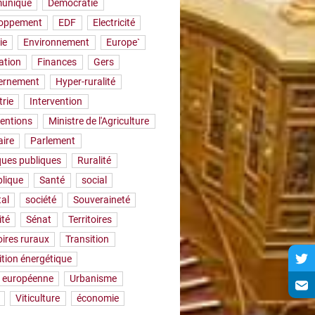
uniqué
Démocratie
loppement
EDF
Electricité
ie
Environnement
Europe`
ation
Finances
Gers
ernement
Hyper-ruralité
trie
Intervention
ventions
Ministre de l'Agriculture
aire
Parlement
iques publiques
Ruralité
lique
Santé
social
tal
société
Souveraineté
ité
Sénat
Territoires
oires ruraux
Transition
ition énergétique
 européenne
Urbanisme
Viticulture
économie