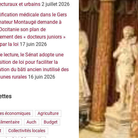
ecturaux et urbains
2 juillet 2026
ification médicale dans le Gers
sénateur Montaugé demande à
Occitanie son plan de
ement des « docteurs juniors »
par la loi
17 juin 2026
e lecture, le Sénat adopte une
ition de loi pour faciliter la
tion du bâti ancien inutilisé des
nes rurales
16 juin 2026
ettes
res économiques
Agriculture
limentaire
Auch
Budget
t
Collectivités locales