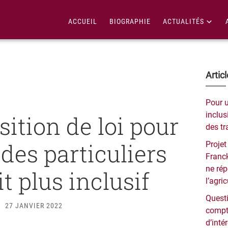
ACCUEIL
BIOGRAPHIE
ACTUALITÉS
Bar
Artic
lat
Pour 
pri
inclusi
ition de loi pour
des tr
des particuliers
Projet
Franck
ne ré
t plus inclusif
l’agri
Questi
27 JANVIER 2022
compt
d’inté