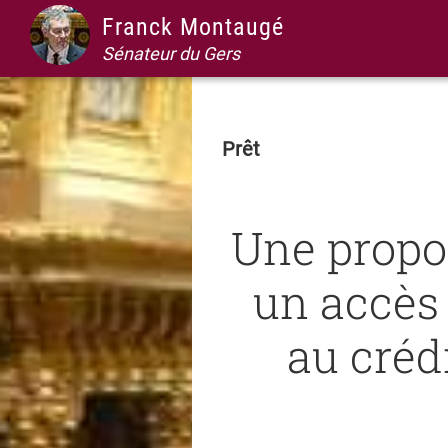
Passer
Passer
Passer
Passer
Franck Montaugé
à
au
à
au
Sénateur du Gers
la
contenu
la
pied
navigation
principal
barre
de
principale
latérale
page
Prêt
principale
Une propos
un accès 
au crédi