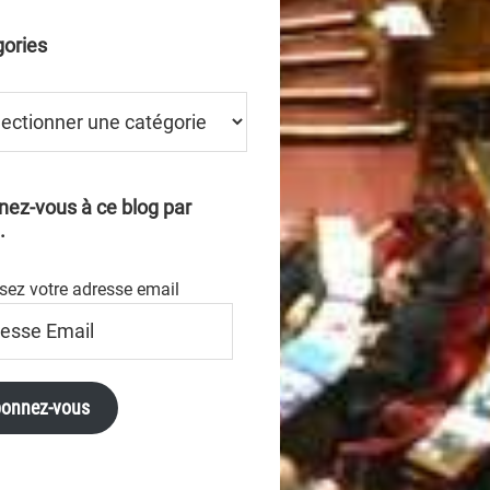
ories
ries
ez-vous à ce blog par
.
sez votre adresse email
se
onnez-vous