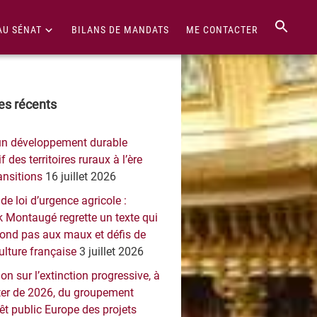
AU SÉNAT
BILANS DE MANDATS
ME CONTACTER
re
les récents
érale
un développement durable
ncipale
f des territoires ruraux à l’ère
ansitions
16 juillet 2026
 de loi d’urgence agricole :
 Montaugé regrette un texte qui
pond pas aux maux et défis de
culture française
3 juillet 2026
on sur l’extinction progressive, à
er de 2026, du groupement
rêt public Europe des projets