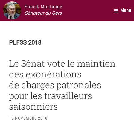
Passer
Passer
Passer
Franck Montaugé
Menu
au
à
au
Sénateur du Gers
contenu
la
pied
principal
barre
de
latérale
page
PLFSS 2018
principale
Le Sénat vote le maintien
des exonérations
de charges patronales
pour les travailleurs
saisonniers
15 NOVEMBRE 2018