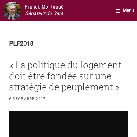
Passer
Passer
Passer
Franck Montaugé
Menu
au
à
au
Sénateur du Gers
contenu
la
pied
principal
barre
de
latérale
page
PLF2018
principale
« La politique du logement
doit être fondée sur une
stratégie de peuplement »
6 DÉCEMBRE 2017