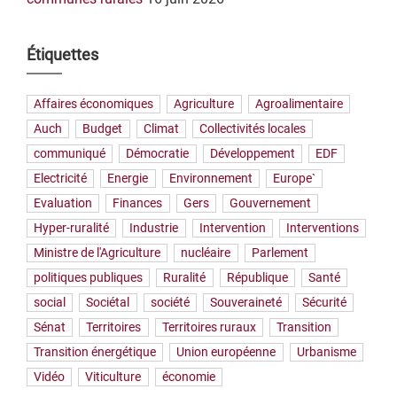
Étiquettes
Affaires économiques
Agriculture
Agroalimentaire
Auch
Budget
Climat
Collectivités locales
communiqué
Démocratie
Développement
EDF
Electricité
Energie
Environnement
Europe`
Evaluation
Finances
Gers
Gouvernement
Hyper-ruralité
Industrie
Intervention
Interventions
Ministre de l'Agriculture
nucléaire
Parlement
politiques publiques
Ruralité
République
Santé
social
Sociétal
société
Souveraineté
Sécurité
Sénat
Territoires
Territoires ruraux
Transition
Transition énergétique
Union européenne
Urbanisme
Vidéo
Viticulture
économie