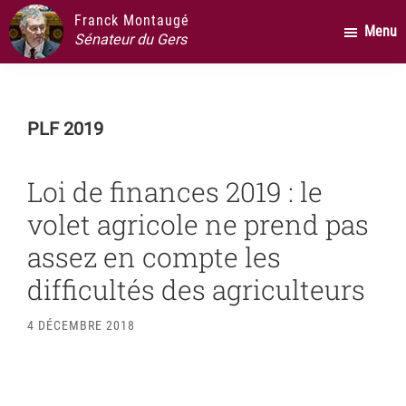
Passer
Passer
Passer
Franck Montaugé
Menu
au
à
au
Sénateur du Gers
contenu
la
pied
principal
barre
de
latérale
page
PLF 2019
principale
Loi de finances 2019 : le
volet agricole ne prend pas
assez en compte les
difficultés des agriculteurs
4 DÉCEMBRE 2018