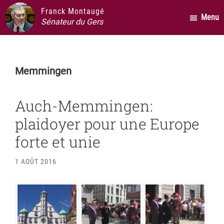
Passer
Passer
Passer
Franck Montaugé
Menu
au
à
au
Sénateur du Gers
contenu
la
pied
principal
barre
de
latérale
page
Memmingen
principale
Auch-Memmingen:
plaidoyer pour une Europe
forte et unie
1 AOÛT 2016