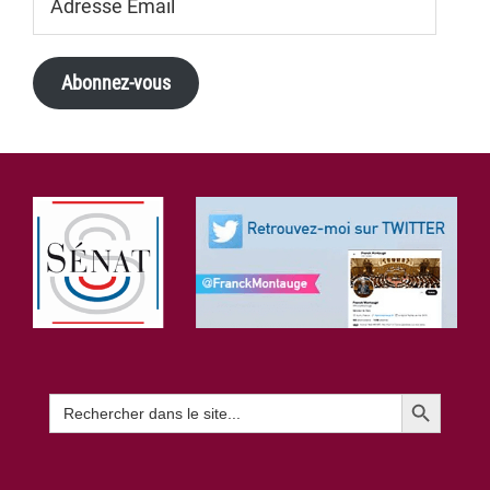
Email
Abonnez-vous
Footer
Search Button
Search
for: