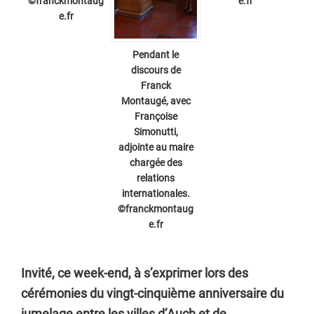
©franckmontaug
e.fr
e.fr
Pendant le
discours de
Franck
Montaugé, avec
Françoise
Simonutti,
adjointe au maire
chargée des
relations
internationales.
©franckmontaug
e.fr
Invité, ce week-end, à s’exprimer lors des
cérémonies du vingt-cinquième anniversaire du
jumelage entre les villes d’Auch et de