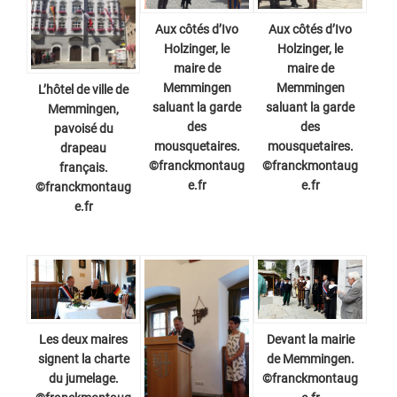
Aux côtés d’Ivo
Aux côtés d’Ivo
Holzinger, le
Holzinger, le
maire de
maire de
Memmingen
Memmingen
L’hôtel de ville de
saluant la garde
saluant la garde
Memmingen,
des
des
pavoisé du
mousquetaires.
mousquetaires.
drapeau
©franckmontaug
©franckmontaug
français.
e.fr
e.fr
©franckmontaug
e.fr
Les deux maires
Devant la mairie
signent la charte
de Memmingen.
du jumelage.
©franckmontaug