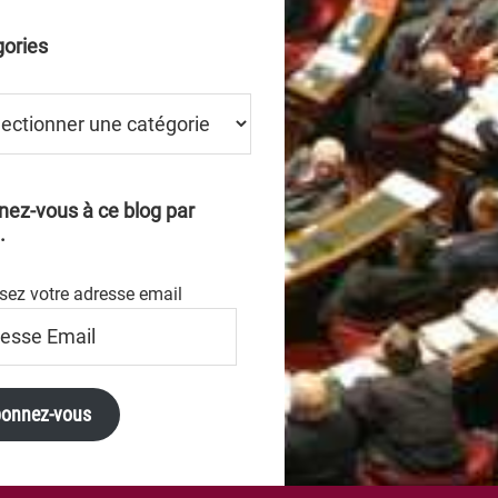
ories
ries
ez-vous à ce blog par
.
sez votre adresse email
se
onnez-vous