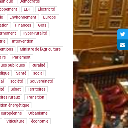
uniqué
Démocratie
loppement
EDF
Electricité
ie
Environnement
Europe`
ation
Finances
Gers
ernement
Hyper-ruralité
trie
Intervention
ventions
Ministre de l'Agriculture
aire
Parlement
iques publiques
Ruralité
lique
Santé
social
tal
société
Souveraineté
ité
Sénat
Territoires
oires ruraux
Transition
ition énergétique
 européenne
Urbanisme
Viticulture
économie