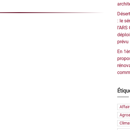
archit
Désert
: le 
l’ARS 
déploi
prévu 
En 1èr
propos
rénova
commu
Étiqu
Affai
Agroa
Clima