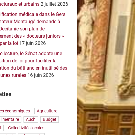
ecturaux et urbains
2 juillet 2026
ification médicale dans le Gers
sénateur Montaugé demande à
Occitanie son plan de
ement des « docteurs juniors »
par la loi
17 juin 2026
e lecture, le Sénat adopte une
ition de loi pour faciliter la
tion du bâti ancien inutilisé des
nes rurales
16 juin 2026
ettes
res économiques
Agriculture
limentaire
Auch
Budget
t
Collectivités locales