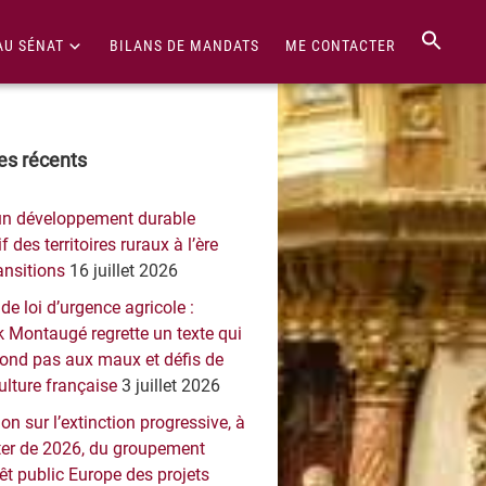
AU SÉNAT
BILANS DE MANDATS
ME CONTACTER
re
les récents
érale
un développement durable
ncipale
f des territoires ruraux à l’ère
ansitions
16 juillet 2026
 de loi d’urgence agricole :
 Montaugé regrette un texte qui
pond pas aux maux et défis de
culture française
3 juillet 2026
on sur l’extinction progressive, à
er de 2026, du groupement
rêt public Europe des projets