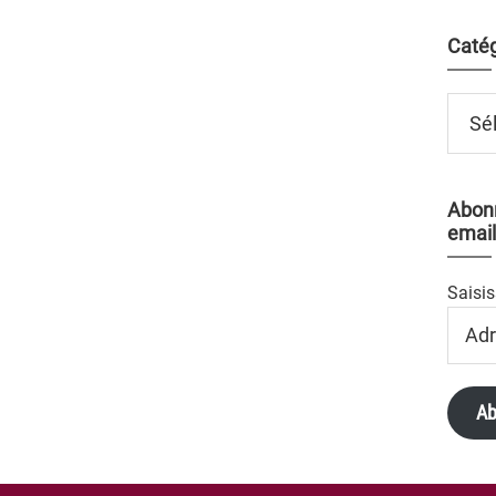
Catég
Catégo
Abonn
email
Saisis
Adres
Email
Ab