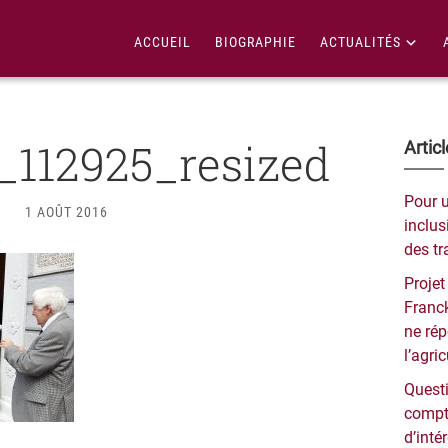
ACCUEIL
BIOGRAPHIE
ACTUALITÉS
_112925_resized
Bar
Artic
lat
Pour 
1 AOÛT 2016
pri
inclusi
des tr
Projet
Franck
ne ré
l’agri
Questi
compt
d’inté