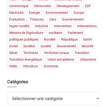
communiqué
Démocratie
Développement
EDF
Electricité
Energie
Environnement
Europe`
Evaluation
Finances
Gers
Gouvernement
Hyper-ruralité
Industrie
Intervention
Interventions
Ministre de l'Agriculture
nucléaire
Parlement
politiques publiques
Ruralité
République
Santé
social
Sociétal
société
Souveraineté
Sécurité
Sénat
Territoires
Territoires ruraux
Transition
Transition énergétique
Union européenne
Urbanisme
Vidéo
Viticulture
économie
Catégories
Catégories