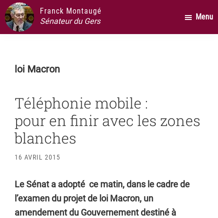
Passer
Passer
Passer
Franck Montaugé
Menu
au
à
au
Sénateur du Gers
contenu
la
pied
principal
barre
de
latérale
page
loi Macron
principale
Téléphonie mobile :
pour en finir avec les zones
blanches
16 AVRIL 2015
Le Sénat a adopté ce matin, dans le cadre de
l’examen du projet de loi Macron, un
amendement du Gouvernement destiné à