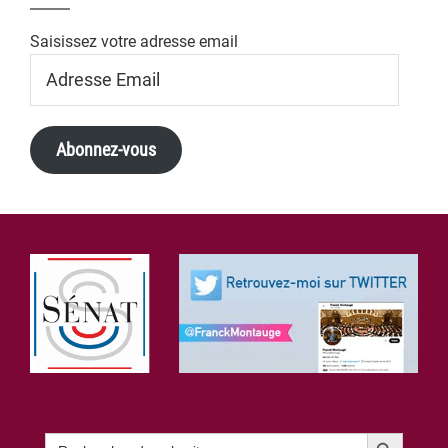
Saisissez votre adresse email
Adresse
Email
Abonnez-vous
Footer
Search Button
Search