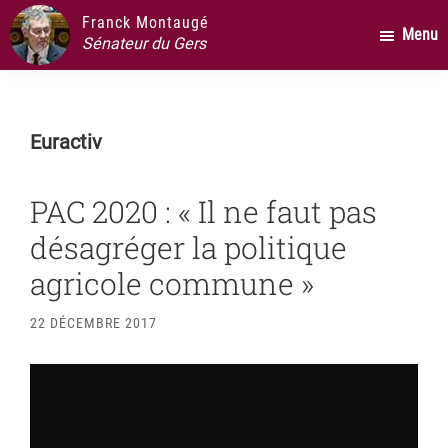
Passer
Passer
Passer
Franck Montaugé
Menu
au
à
au
Sénateur du Gers
contenu
la
pied
principal
barre
de
latérale
page
Euractiv
principale
PAC 2020 : « Il ne faut pas
désagréger la politique
agricole commune »
22 DÉCEMBRE 2017