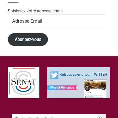
Saisissez votre adresse email
Adresse
Email
Abonnez-vous
Footer
Search Button
Search