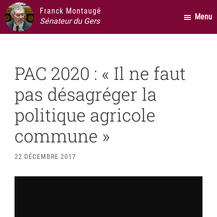
Passer
Passer
Passer
Franck Montaugé
Menu
au
à
au
Sénateur du Gers
contenu
la
pied
principal
barre
de
latérale
page
PAC 2020 : « Il ne faut
principale
pas désagréger la
politique agricole
commune »
22 DÉCEMBRE 2017