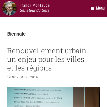
Passer
Passer
Passer
Franck Montaugé
Menu
au
à
au
Sénateur du Gers
contenu
la
pied
principal
barre
de
latérale
page
Biennale
principale
Renouvellement urbain :
un enjeu pour les villes
et les régions
14 NOVEMBRE 2016