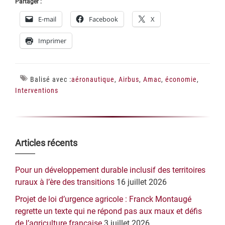
Partager :
E-mail
Facebook
X
Imprimer
Balisé avec :
aéronautique
,
Airbus
,
Amac
,
économie
,
Interventions
Barre
Articles récents
latérale
Pour un développement durable inclusif des territoires
principale
ruraux à l’ère des transitions
16 juillet 2026
Projet de loi d’urgence agricole : Franck Montaugé
regrette un texte qui ne répond pas aux maux et défis
de l’agriculture française
3 juillet 2026