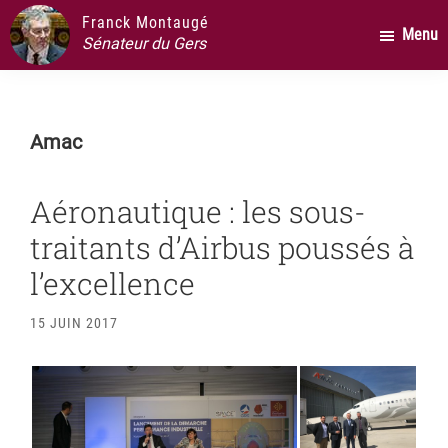
Passer
Passer
Passer
Franck Montaugé
Menu
au
à
au
Sénateur du Gers
contenu
la
pied
principal
barre
de
latérale
page
Amac
principale
Aéronautique : les sous-
traitants d’Airbus poussés à
l’excellence
15 JUIN 2017