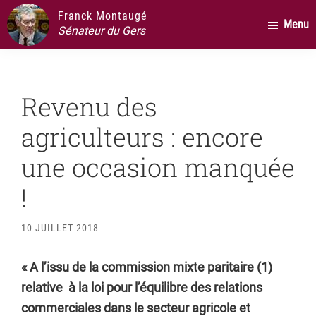
Passer
Passer
Passer
Franck Montaugé
Menu
au
à
au
Sénateur du Gers
contenu
la
pied
principal
barre
de
latérale
page
Revenu des
principale
agriculteurs : encore
une occasion manquée
!
10 JUILLET 2018
« A l’issu de la commission mixte paritaire (1)
relative à la loi pour l’équilibre des relations
commerciales dans le secteur agricole et