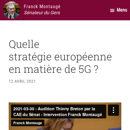
Passer
Passer
Passer
Franck Montaugé
Menu
au
à
au
Sénateur du Gers
contenu
la
pied
principal
barre
de
latérale
page
Quelle
principale
stratégie européenne
en matière de 5G ?
12 AVRIL 2021