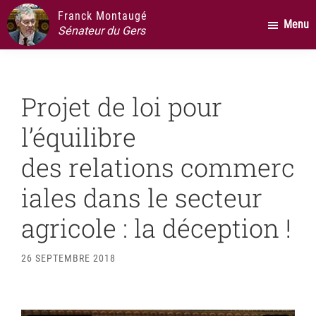
Passer
Passer
Passer
Franck Montaugé
Menu
au
à
au
Sénateur du Gers
contenu
la
pied
principal
barre
de
latérale
page
Projet de loi pour
principale
l’équilibre
des relations commerc
iales dans le secteur
agricole : la déception !
26 SEPTEMBRE 2018