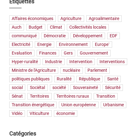
Étiquettes
Affaires économiques
Agriculture
Agroalimentaire
Auch
Budget
Climat
Collectivités locales
communiqué
Démocratie
Développement
EDF
Electricité
Energie
Environnement
Europe`
Evaluation
Finances
Gers
Gouvernement
Hyper-ruralité
Industrie
Intervention
Interventions
Ministre de l'Agriculture
nucléaire
Parlement
politiques publiques
Ruralité
République
Santé
social
Sociétal
société
Souveraineté
Sécurité
Sénat
Territoires
Territoires ruraux
Transition
Transition énergétique
Union européenne
Urbanisme
Vidéo
Viticulture
économie
Catégories