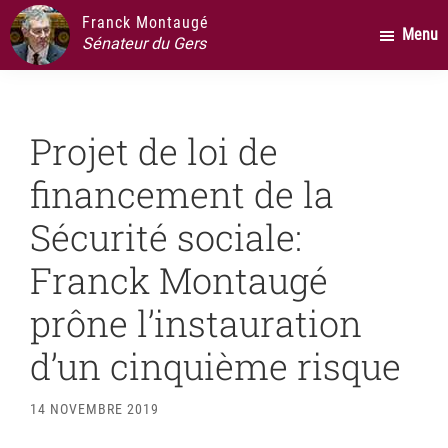
Passer
Passer
Passer
Franck Montaugé
Menu
au
à
au
Sénateur du Gers
contenu
la
pied
principal
barre
de
latérale
page
Projet de loi de
principale
financement de la
Sécurité sociale:
Franck Montaugé
prône l’instauration
d’un cinquième risque
14 NOVEMBRE 2019