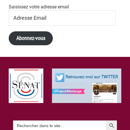
Saisissez votre adresse email
Adresse
Email
Abonnez-vous
Footer
Search Button
Search
for: