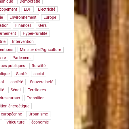
uniqué
Démocratie
loppement
EDF
Electricité
ie
Environnement
Europe`
ation
Finances
Gers
ernement
Hyper-ruralité
trie
Intervention
ventions
Ministre de l'Agriculture
aire
Parlement
iques publiques
Ruralité
lique
Santé
social
tal
société
Souveraineté
ité
Sénat
Territoires
oires ruraux
Transition
ition énergétique
 européenne
Urbanisme
Viticulture
économie