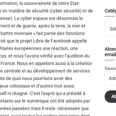
rmation, la souveraineté de notre Etat-
 en matière de sécurité (cyber sécurité) et de
Catég
fense). Le cyber espace est désormais le
Catégo
nt et de guerre, après la terre, la mer et
« battre monnaie » fait partie des fonctions
voit que le projet Libra de Facebook appelle
nétaires européennes une réaction, une
Abonn
email
s, et nous l’avons vérifié avec l’audition du
France. Nous en appelons aussi à la création
Saisis
e centrale et au développement de services
Adres
e de quoi nous pourrions avoir des
Email
eux colossaux et d’autres tout aussi
naïf ni résigné. C’est l’esprit qui a présidé à
Ab
ortants sur le numérique ont été adoptés par
nnées passées mais il reste nécessaire que
ent, avec toutes les parties prenantes dont