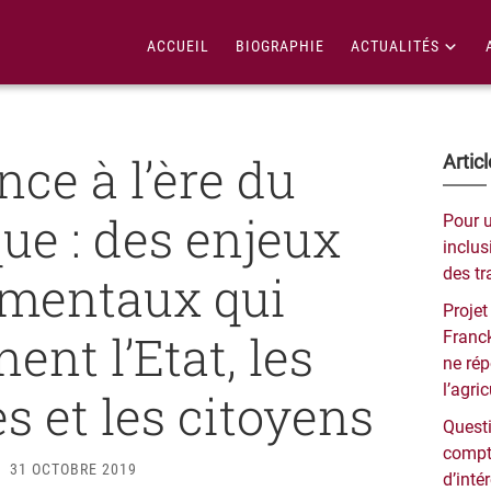
ACCUEIL
BIOGRAPHIE
ACTUALITÉS
nce à l’ère du
Bar
Artic
lat
e : des enjeux
Pour 
pri
inclusi
des tr
mentaux qui
Projet
ent l’Etat, les
Franck
ne ré
l’agri
s et les citoyens
Questi
compt
31 OCTOBRE 2019
d’inté