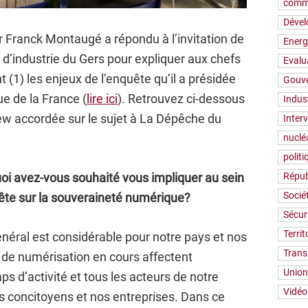
comm
Déve
r Franck Montaugé a répondu à l’invitation de
Energ
’industrie du Gers pour expliquer aux chefs
Evalu
 (1) les enjeux de l’enquête qu’il a présidée
Gouv
e de la France (
lire ici
). Retrouvez ci-dessous
Indus
view accordée sur le sujet à La Dépêche du
Inter
nuclé
polit
oi avez-vous souhaité vous impliquer au sein
Répub
Socié
ête sur la souveraineté numérique?
Sécur
Territ
général est considérable pour notre pays et nos
Trans
 de numérisation en cours affectent
Union
 d’activité et tous les acteurs de notre
Vidéo
os concitoyens et nos entreprises. Dans ce