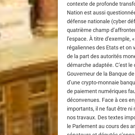
contexte de profonde transfo
Nation est aussi questionnée
défense nationale (cyber dé
quatrième champ d’affronteme
l’espace. À titre d’exemple, 
régaliennes des Etats et on 
de la part des autorités mo
démarche adaptée. C’est le ca
Gouverneur de la Banque de 
d’une crypto-monnaie banqu
de paiement numériques faut
déconvenues. Face à ces enj
importants, il ne faut être ni 
nos travaux. Des textes imp
le Parlement au cours des a
sénateurs et députés s’engag