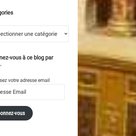
ories
ries
ez-vous à ce blog par
.
sez votre adresse email
se
onnez-vous