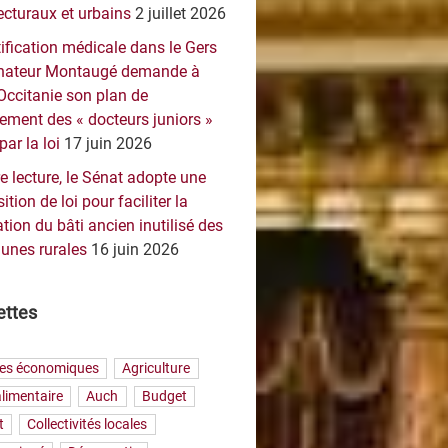
ecturaux et urbains
2 juillet 2026
ification médicale dans le Gers
sénateur Montaugé demande à
Occitanie son plan de
ement des « docteurs juniors »
par la loi
17 juin 2026
e lecture, le Sénat adopte une
ition de loi pour faciliter la
tion du bâti ancien inutilisé des
nes rurales
16 juin 2026
ettes
res économiques
Agriculture
limentaire
Auch
Budget
t
Collectivités locales