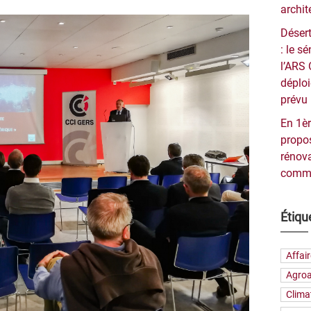
archit
Désert
: le 
l’ARS 
déploi
prévu 
En 1èr
propos
rénova
commu
Étiqu
Affai
Agroa
Clima