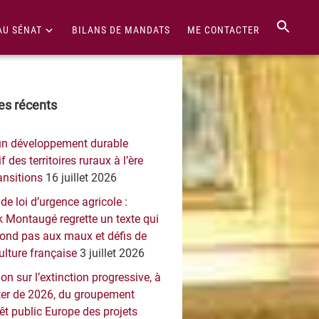
AU SÉNAT
BILANS DE MANDATS
ME CONTACTER
re
les récents
érale
un développement durable
ncipale
f des territoires ruraux à l’ère
ansitions
16 juillet 2026
 de loi d’urgence agricole :
 Montaugé regrette un texte qui
pond pas aux maux et défis de
culture française
3 juillet 2026
on sur l’extinction progressive, à
er de 2026, du groupement
rêt public Europe des projets