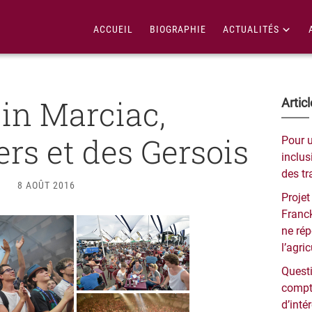
ACCUEIL
BIOGRAPHIE
ACTUALITÉS
 in Marciac,
Bar
Artic
lat
ers et des Gersois
Pour 
pri
inclusi
des tr
8 AOÛT 2016
Projet
Franck
ne ré
l’agri
Questi
compt
d’inté