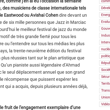
re, comme j’en ai eu l’occasion la semaine
comm
 des musiciens de classe internationale tels
Déve
le Eastwood ou Avishai Cohen
dire devant un
Energ
e de six mille personnes que Jazz in Marciac
Evalu
Gouv
ourd’hui le meilleur festival de jazz du monde
Indus
motif de très grande fierté pour tous les
Inter
re ou l’entendre sur tous les médias les plus
nuclé
ays, la trente-neuvième édition du festival
polit
 plus réussies tant sur le plan artistique que
Répub
n. Qu’un pianiste aussi légendaire d’Ahmad
Socié
c le seul déplacement annuel que son grand
Sécur
elle récompense que puissent espérer les
Territ
t qui a acquis, depuis plusieurs années déjà,
Trans
Union
Vidéo
 le fruit de l’engagement exemplaire d’une