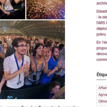
archit
Désert
: le 
l’ARS 
déploi
prévu 
En 1èr
propos
rénova
commu
Étiqu
Affai
Agroa
Clima