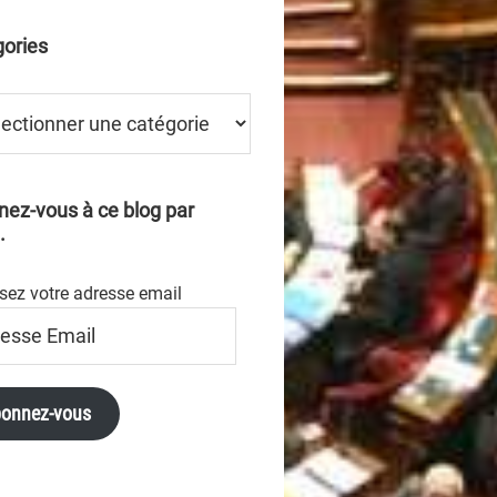
ories
ries
ez-vous à ce blog par
.
sez votre adresse email
se
onnez-vous