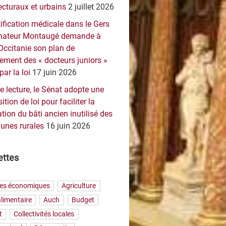
ecturaux et urbains
2 juillet 2026
ification médicale dans le Gers
sénateur Montaugé demande à
Occitanie son plan de
ement des « docteurs juniors »
par la loi
17 juin 2026
e lecture, le Sénat adopte une
ition de loi pour faciliter la
tion du bâti ancien inutilisé des
nes rurales
16 juin 2026
ettes
res économiques
Agriculture
limentaire
Auch
Budget
t
Collectivités locales