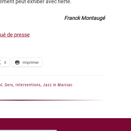
ment peut exhiber avec fierté.
Franck Montaugé
qué de presse
X
Imprimer
al
,
Gers
,
Interventions
,
Jazz in Marciac