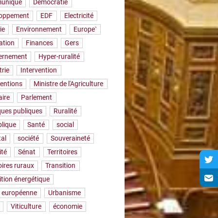
uniqué
Démocratie
loppement
EDF
Electricité
ie
Environnement
Europe`
ation
Finances
Gers
ernement
Hyper-ruralité
trie
Intervention
ventions
Ministre de l'Agriculture
aire
Parlement
iques publiques
Ruralité
lique
Santé
social
tal
société
Souveraineté
ité
Sénat
Territoires
oires ruraux
Transition
ition énergétique
 européenne
Urbanisme
Viticulture
économie