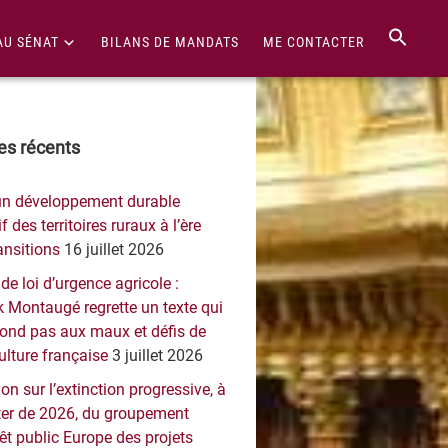
AU SÉNAT
BILANS DE MANDATS
ME CONTACTER
re
les récents
érale
un développement durable
ncipale
f des territoires ruraux à l’ère
ansitions
16 juillet 2026
 de loi d’urgence agricole :
 Montaugé regrette un texte qui
pond pas aux maux et défis de
culture française
3 juillet 2026
on sur l’extinction progressive, à
er de 2026, du groupement
rêt public Europe des projets