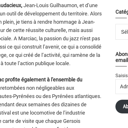
udacieux,
Jean-Louis Guilhaumon, et d’une
Catég
e un outil de développement du territoire. Alors
on plein, je tiens à rendre hommage à Jean-
Catégo
r de cette réussite culturelle, mais aussi
iale. A Marciac, la passion du jazz n’est pas
ussi ce qui construit l’avenir, ce qui a consolidé
Abonn
ge, ce qui créé de l’activité, qui ramène de la
email
 toute l’action publique locale.
Saisis
ac profite également à l’ensemble du
Adres
 retombées non négligeables aux
Email
autes-Pyrénées ou des Pyrénées atlantiques.
endant deux semaines des dizaines de
Ab
stival est une locomotive de l’industrie
ne carte de visite que chaque Gersois