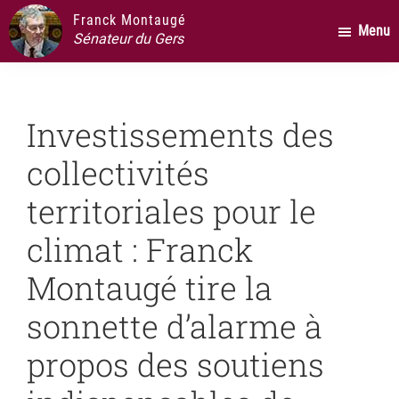
Passer
Passer
Passer
Franck Montaugé
Menu
au
à
au
Sénateur du Gers
contenu
la
pied
principal
barre
de
latérale
page
Investissements des
principale
collectivités
territoriales pour le
climat : Franck
Montaugé tire la
sonnette d’alarme à
propos des soutiens