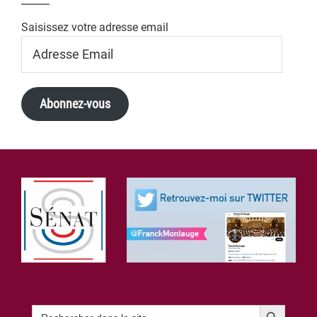
Saisissez votre adresse email
Adresse
Email
Abonnez-vous
Footer
Search Button
Search