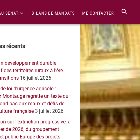
AU SÉNAT
BILANS DE MANDATS
ME CONTACTER
re
les récents
érale
un développement durable
ncipale
f des territoires ruraux à l’ère
ansitions
16 juillet 2026
 de loi d’urgence agricole :
 Montaugé regrette un texte qui
pond pas aux maux et défis de
culture française
3 juillet 2026
on sur l’extinction progressive, à
er de 2026, du groupement
rêt public Europe des projets