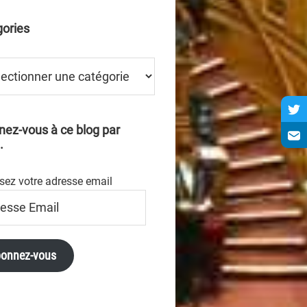
ories
ries
ez-vous à ce blog par
.
sez votre adresse email
se
onnez-vous