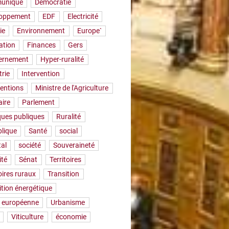
uniqué
Démocratie
loppement
EDF
Electricité
ie
Environnement
Europe`
ation
Finances
Gers
ernement
Hyper-ruralité
trie
Intervention
ventions
Ministre de l'Agriculture
aire
Parlement
iques publiques
Ruralité
lique
Santé
social
tal
société
Souveraineté
ité
Sénat
Territoires
oires ruraux
Transition
ition énergétique
 européenne
Urbanisme
Viticulture
économie