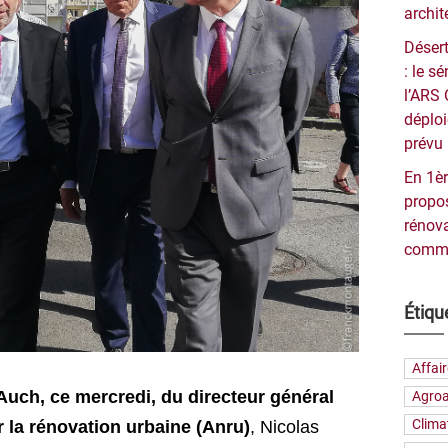
archit
Désert
: le 
l’ARS 
déploi
prévu 
En 1èr
propos
rénova
commu
Étiqu
Affai
 Auch, ce mercredi, du directeur général
Agroa
Clima
 la rénovation urbaine (Anru)
, Nicolas