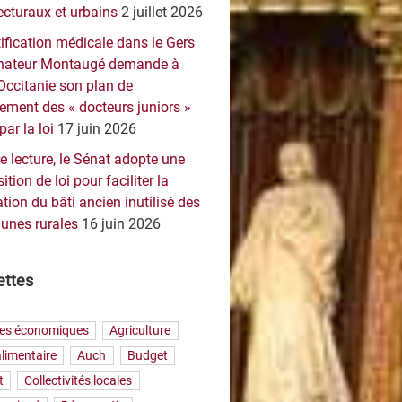
ecturaux et urbains
2 juillet 2026
ification médicale dans le Gers
sénateur Montaugé demande à
Occitanie son plan de
ement des « docteurs juniors »
par la loi
17 juin 2026
e lecture, le Sénat adopte une
ition de loi pour faciliter la
tion du bâti ancien inutilisé des
nes rurales
16 juin 2026
ettes
res économiques
Agriculture
limentaire
Auch
Budget
t
Collectivités locales