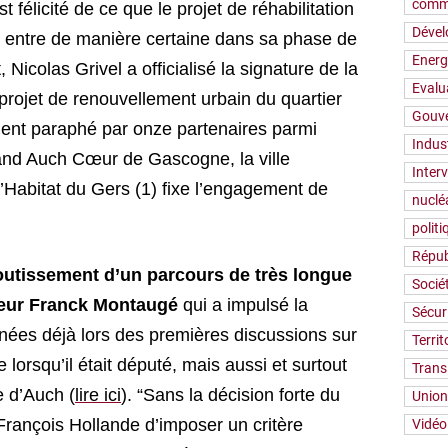
comm
 félicité de ce que le projet de réhabilitation
Déve
 entre de manière certaine dans sa phase de
Energ
, Nicolas Grivel a officialisé la signature de la
Evalu
projet de renouvellement urbain du quartier
Gouv
nt paraphé par onze partenaires parmi
Indus
and Auch Cœur de Gascogne, la ville
Inter
 l’Habitat du Gers (1) fixe l’engagement de
nuclé
polit
Répub
outissement d’un parcours de très longue
Socié
ateur Franck Montaugé
qui a impulsé la
Sécur
nnées déjà lors des premières discussions sur
Territ
lle lorsqu’il était député, mais aussi et surtout
Trans
le d’Auch (
lire ici
). “Sans la décision forte du
Union
François Hollande d’imposer un critère
Vidéo