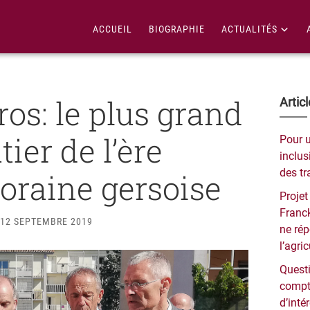
ACCUEIL
BIOGRAPHIE
ACTUALITÉS
os: le plus grand
Bar
Artic
lat
ier de l’ère
Pour 
pri
inclusi
des tr
raine gersoise
Projet
Franck
12 SEPTEMBRE 2019
ne ré
l’agri
Questi
compt
d’inté