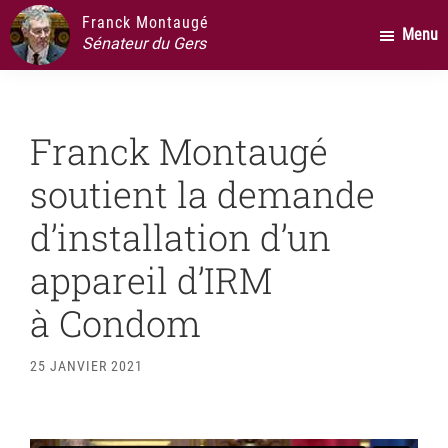
Passer
Passer
Passer
Franck Montaugé
Menu
au
à
au
Sénateur du Gers
contenu
la
pied
principal
barre
de
latérale
page
Franck Montaugé
principale
soutient la demande
d’installation d’un
appareil d’IRM
à Condom
25 JANVIER 2021