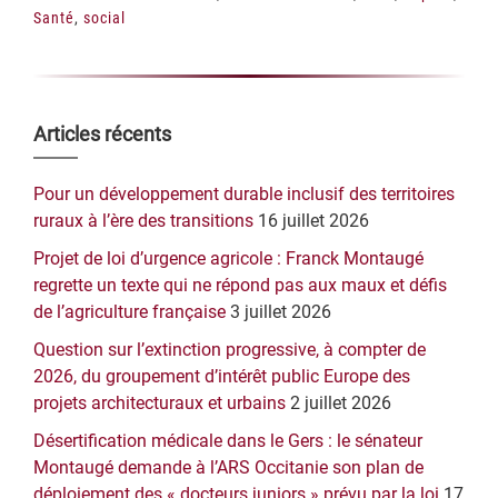
Santé
,
social
Barre
Articles récents
latérale
Pour un développement durable inclusif des territoires
principale
ruraux à l’ère des transitions
16 juillet 2026
Projet de loi d’urgence agricole : Franck Montaugé
regrette un texte qui ne répond pas aux maux et défis
de l’agriculture française
3 juillet 2026
Question sur l’extinction progressive, à compter de
2026, du groupement d’intérêt public Europe des
projets architecturaux et urbains
2 juillet 2026
Désertification médicale dans le Gers : le sénateur
Montaugé demande à l’ARS Occitanie son plan de
déploiement des « docteurs juniors » prévu par la loi
17