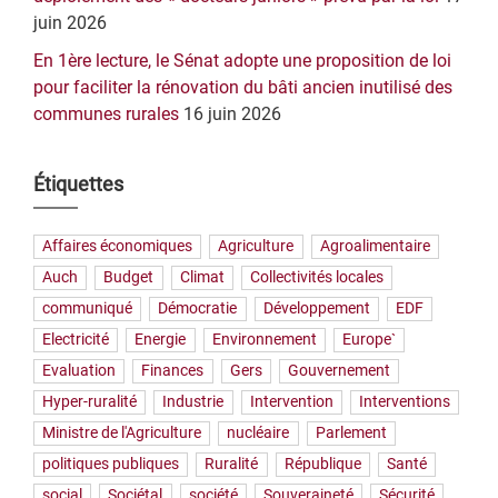
juin 2026
En 1ère lecture, le Sénat adopte une proposition de loi
pour faciliter la rénovation du bâti ancien inutilisé des
communes rurales
16 juin 2026
Étiquettes
Affaires économiques
Agriculture
Agroalimentaire
Auch
Budget
Climat
Collectivités locales
communiqué
Démocratie
Développement
EDF
Electricité
Energie
Environnement
Europe`
Evaluation
Finances
Gers
Gouvernement
Hyper-ruralité
Industrie
Intervention
Interventions
Ministre de l'Agriculture
nucléaire
Parlement
politiques publiques
Ruralité
République
Santé
social
Sociétal
société
Souveraineté
Sécurité