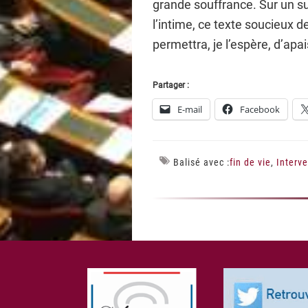
grande souffrance. Sur un suj
l’intime, ce texte soucieux d
permettra, je l’espère, d’apai
Partager :
E-mail
Facebook
Balisé avec :
fin de vie
,
Interv
Footer