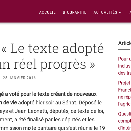
ACCUEIL
BIOGRAPHIE
ACTUALITÉS
 « Le texte adopté
Bar
Artic
lat
n réel progrès »
Pour 
pri
inclusi
des tr
28 JANVIER 2016
Projet
Franck
 a voté pour le texte créant de nouveaux
ne ré
n de vie
adopté hier soir au Sénat. Déposé le
l’agri
eys et Jean Leonetti, députés, ce texte de loi,
Questi
ent, a été finalisé par les députés et les
compt
mission mixte paritaire qui s’est réunie le 19
d’inté