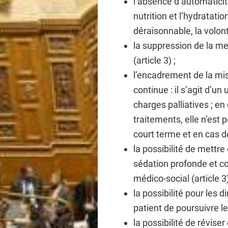
l’absence d’automaticité
nutrition et l’hydratatio
déraisonnable, la volont
la suppression de la men
(article 3) ;
l’encadrement de la mi
continue : il s’agit d’u
charges palliatives ; en
traitements, elle n’est 
court terme et en cas de
la possibilité de mettr
sédation profonde et c
médico-social (article 3)
la possibilité pour les d
patient de poursuivre les
la possibilité de révis