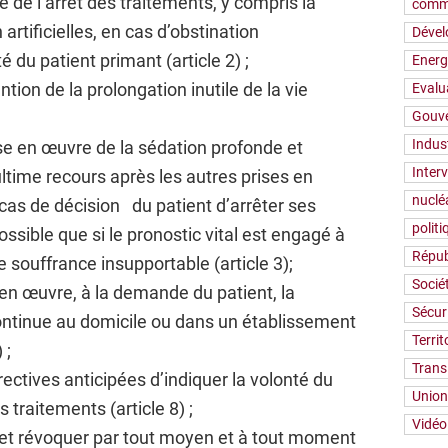
 de l’arrêt des traitements, y compris la
comm
n artificielles, en cas d’obstination
Déve
é du patient primant (article 2) ;
Energ
tion de la prolongation inutile de la vie
Evalu
Gouv
Indus
se en œuvre de la sédation profonde et
Inter
n ultime recours après les autres prises en
nuclé
 cas de décision du patient d’arrêter ses
polit
possible que si le pronostic vital est engagé à
Répub
 souffrance insupportable (article 3);
Socié
e en œuvre, à la demande du patient, la
Sécur
ontinue au domicile ou dans un établissement
Territ
 ;
Trans
irectives anticipées d’indiquer la volonté du
Union
 traitements (article 8) ;
Vidéo
er et révoquer par tout moyen et à tout moment