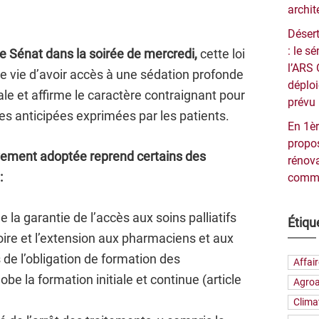
archit
Désert
: le 
e Sénat dans la soirée de mercredi,
cette loi
l’ARS 
e vie d’avoir accès à une sédation profonde
déploi
le et affirme le caractère contraignant pour
prévu 
ves anticipées exprimées par les patients.
En 1èr
propos
tivement adoptée reprend certains des
rénova
:
commu
 de la garantie de l’accès aux soins palliatifs
Étiqu
toire et l’extension aux pharmaciens et aux
 de l’obligation de formation des
Affai
obe la formation initiale et continue (article
Agroa
Clima