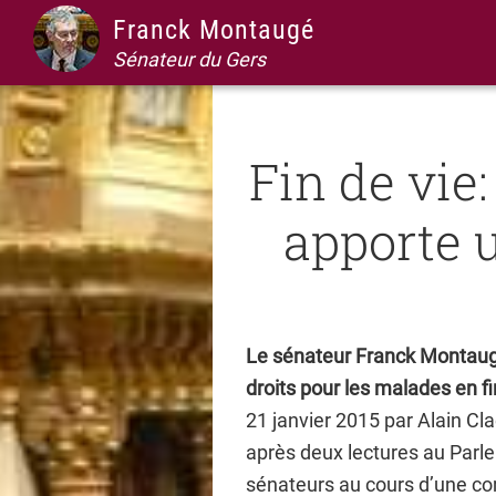
Passer
Passer
Passer
Passer
Franck Montaugé
à
au
à
au
Sénateur du Gers
la
contenu
la
pied
navigation
principal
barre
de
principale
latérale
page
Fin de vie:
principale
apporte u
Le sénateur Franck Montaugé
droits pour les malades en fi
21 janvier 2015 par Alain Cla
après deux lectures au Parlem
sénateurs au cours d’une com