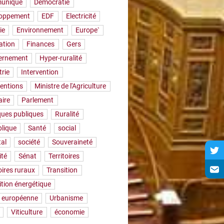
uniqué
Démocratie
loppement
EDF
Electricité
ie
Environnement
Europe`
ation
Finances
Gers
ernement
Hyper-ruralité
trie
Intervention
ventions
Ministre de l'Agriculture
aire
Parlement
iques publiques
Ruralité
lique
Santé
social
tal
société
Souveraineté
ité
Sénat
Territoires
oires ruraux
Transition
ition énergétique
 européenne
Urbanisme
Viticulture
économie