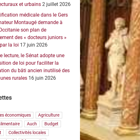
ecturaux et urbains
2 juillet 2026
ification médicale dans le Gers
sénateur Montaugé demande à
Occitanie son plan de
ement des « docteurs juniors »
par la loi
17 juin 2026
e lecture, le Sénat adopte une
ition de loi pour faciliter la
tion du bâti ancien inutilisé des
nes rurales
16 juin 2026
ettes
res économiques
Agriculture
limentaire
Auch
Budget
t
Collectivités locales