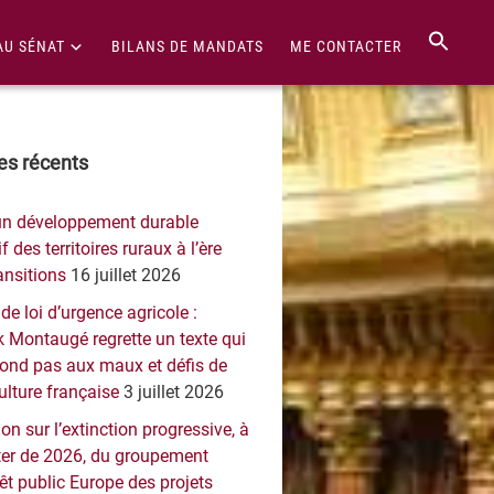
AU SÉNAT
BILANS DE MANDATS
ME CONTACTER
re
les récents
érale
un développement durable
ncipale
f des territoires ruraux à l’ère
ansitions
16 juillet 2026
 de loi d’urgence agricole :
 Montaugé regrette un texte qui
pond pas aux maux et défis de
culture française
3 juillet 2026
on sur l’extinction progressive, à
er de 2026, du groupement
rêt public Europe des projets