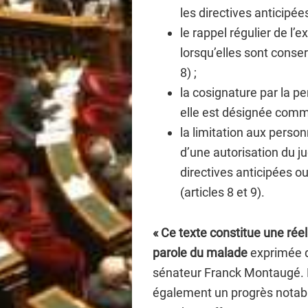
les directives anticipées 
le rappel régulier de l’e
lorsqu’elles sont conser
8) ;
la cosignature par la 
elle est désignée comme 
la limitation aux perso
d’une autorisation du ju
directives anticipées 
(articles 8 et 9).
« Ce texte constitue une réel
parole du malade
exprimée da
sénateur Franck Montaugé. L
également un progrès notabl