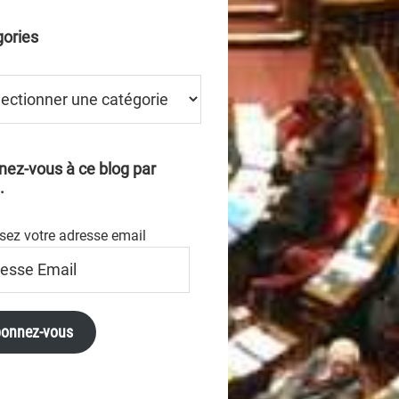
ories
ries
ez-vous à ce blog par
.
sez votre adresse email
se
onnez-vous