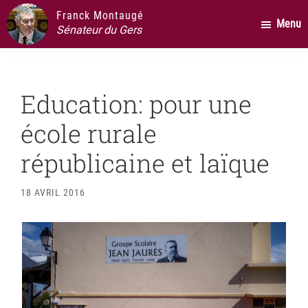
Passer
Passer
Passer
Franck Montaugé
Menu
au
à
au
Sénateur du Gers
contenu
la
pied
principal
barre
de
latérale
page
Education: pour une
principale
école rurale
républicaine et laïque
18 AVRIL 2016