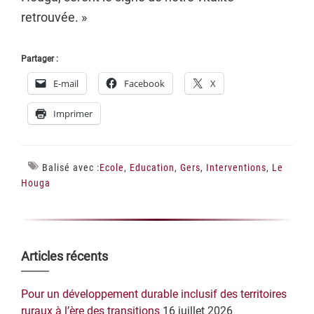
retrouvée. »
Partager :
E-mail
Facebook
X
Imprimer
Balisé avec :
Ecole
,
Education
,
Gers
,
Interventions
,
Le
Houga
Barre
Articles récents
latérale
Pour un développement durable inclusif des territoires
principale
ruraux à l’ère des transitions
16 juillet 2026