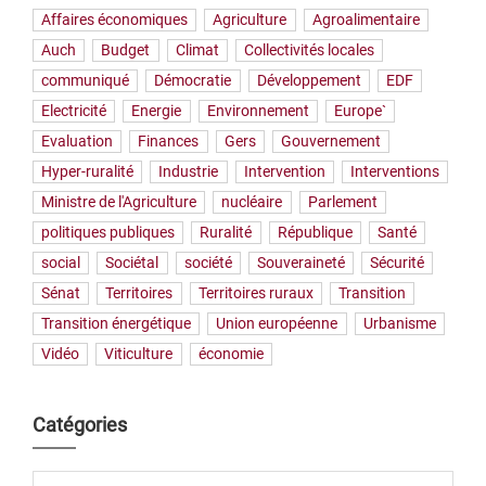
Affaires économiques
Agriculture
Agroalimentaire
Auch
Budget
Climat
Collectivités locales
communiqué
Démocratie
Développement
EDF
Electricité
Energie
Environnement
Europe`
Evaluation
Finances
Gers
Gouvernement
Hyper-ruralité
Industrie
Intervention
Interventions
Ministre de l'Agriculture
nucléaire
Parlement
politiques publiques
Ruralité
République
Santé
social
Sociétal
société
Souveraineté
Sécurité
Sénat
Territoires
Territoires ruraux
Transition
Transition énergétique
Union européenne
Urbanisme
Vidéo
Viticulture
économie
Catégories
Catégories