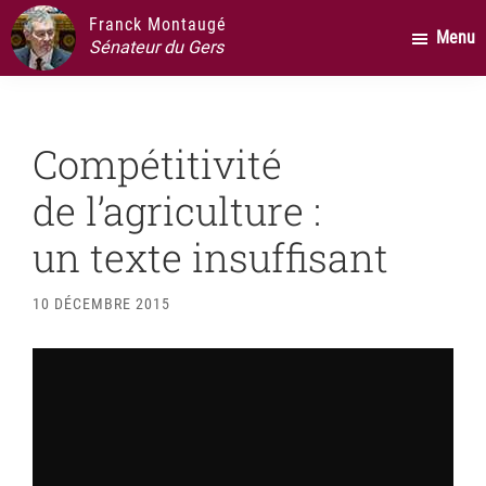
Passer
Passer
Passer
Franck Montaugé
Menu
au
à
au
Sénateur du Gers
contenu
la
pied
principal
barre
de
latérale
page
Compétitivité
principale
de l’agriculture :
un texte insuffisant
10 DÉCEMBRE 2015