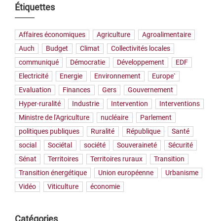
Étiquettes
Affaires économiques
Agriculture
Agroalimentaire
Auch
Budget
Climat
Collectivités locales
communiqué
Démocratie
Développement
EDF
Electricité
Energie
Environnement
Europe`
Evaluation
Finances
Gers
Gouvernement
Hyper-ruralité
Industrie
Intervention
Interventions
Ministre de l'Agriculture
nucléaire
Parlement
politiques publiques
Ruralité
République
Santé
social
Sociétal
société
Souveraineté
Sécurité
Sénat
Territoires
Territoires ruraux
Transition
Transition énergétique
Union européenne
Urbanisme
Vidéo
Viticulture
économie
Catégories