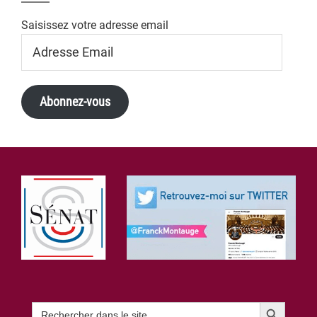
Saisissez votre adresse email
Adresse
Email
Abonnez-vous
Footer
Search Button
Search