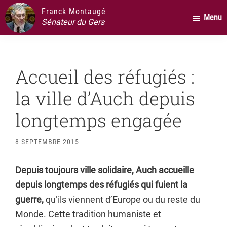
Passer
Passer
Passer
Franck Montaugé
Menu
au
à
au
Sénateur du Gers
contenu
la
pied
principal
barre
de
latérale
page
Accueil des réfugiés :
principale
la ville d’Auch depuis
longtemps engagée
8 SEPTEMBRE 2015
Depuis toujours ville solidaire, Auch accueille
depuis longtemps des réfugiés qui fuient la
guerre,
qu’ils viennent d’Europe ou du reste du
Monde. Cette tradition humaniste et