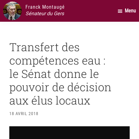
Passer
Passer
Passer
Franck Montaugé
Menu
au
à
au
Sénateur du Gers
contenu
la
pied
principal
barre
de
latérale
page
Transfert des
principale
compétences eau :
le Sénat donne le
pouvoir de décision
aux élus locaux
18 AVRIL 2018