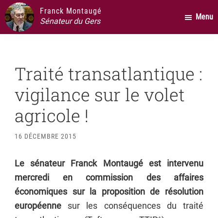
Passer
Passer
Passer
Franck Montaugé
Menu
au
à
au
Sénateur du Gers
contenu
la
pied
principal
barre
de
latérale
page
Traité transatlantique :
principale
vigilance sur le volet
agricole !
16 DÉCEMBRE 2015
Le sénateur Franck Montaugé est intervenu
mercredi en commission des affaires
économiques sur la proposition de résolution
européenne
sur les conséquences du traité