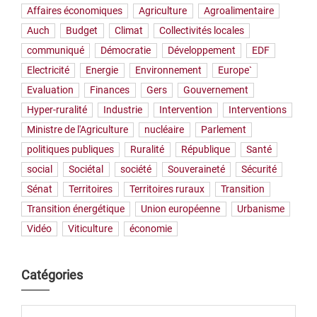
Affaires économiques
Agriculture
Agroalimentaire
Auch
Budget
Climat
Collectivités locales
communiqué
Démocratie
Développement
EDF
Electricité
Energie
Environnement
Europe`
Evaluation
Finances
Gers
Gouvernement
Hyper-ruralité
Industrie
Intervention
Interventions
Ministre de l'Agriculture
nucléaire
Parlement
politiques publiques
Ruralité
République
Santé
social
Sociétal
société
Souveraineté
Sécurité
Sénat
Territoires
Territoires ruraux
Transition
Transition énergétique
Union européenne
Urbanisme
Vidéo
Viticulture
économie
Catégories
Catégories