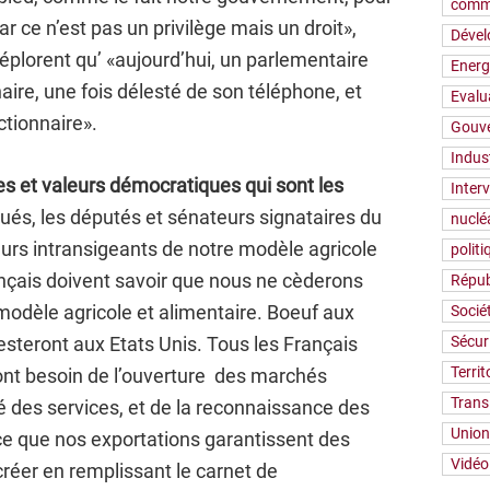
comm
ar ce n’est pas un privilège mais un droit»,
Déve
déplorent qu’ «aujourd’hui, un parlementaire
Energ
naire, une fois délesté de son téléphone, et
Evalu
ctionnaire».
Gouv
Indus
es et valeurs démocratiques qui sont les
Inter
oués, les députés et sénateurs signataires du
nuclé
urs intransigeants de notre modèle agricole
polit
ançais doivent savoir que nous ne cèderons
Répub
 modèle agricole et alimentaire. Boeuf aux
Socié
steront aux Etats Unis. Tous les Français
Sécur
Territ
ont besoin de l’ouverture des marchés
Trans
é des services, et de la reconnaissance des
Union
ce que nos exportations garantissent des
Vidéo
créer en remplissant le carnet de