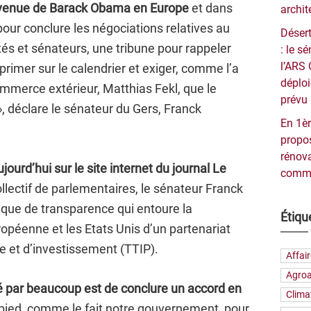
 venue de Barack Obama en Europe
et dans
archit
our conclure les négociations relatives au
Désert
tés et sénateurs, une tribune pour rappeler
: le 
l’ARS 
 primer sur le calendrier et exiger, comme l’a
déploi
commerce extérieur, Matthias Fekl, que le
prévu 
», déclare le sénateur du Gers, Franck
En 1èr
propos
rénova
jourd’hui sur le site internet du journal Le
commu
llectif de parlementaires, le sénateur Franck
que de transparence qui entoure la
Étiqu
ropéenne et les Etats Unis d’un partenariat
 et d’investissement (TTIP).
Affai
Agroa
ché par beaucoup est de conclure un accord en
Clima
à pied, comme le fait notre gouvernement, pour