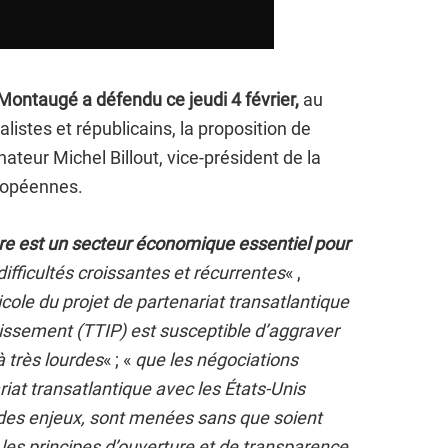
Montaugé a défendu ce jeudi 4 février,
au
istes et républicains, la proposition de
ateur Michel Billout, vice-président de la
ropéennes.
ture est un secteur économique essentiel pour
difficultés croissantes et récurrentes
« ,
ricole du projet de partenariat transatlantique
issement (TTIP) est susceptible d’aggraver
à très lourdes
« ; «
que les négociations
at transatlantique avec les États-Unis
 des enjeux, sont menées sans que soient
es principes d’ouverture et de transparence