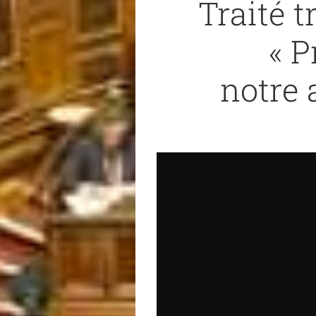
Traité t
« P
notre a