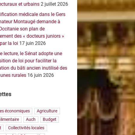
ecturaux et urbains
2 juillet 2026
ification médicale dans le Gers
sénateur Montaugé demande à
Occitanie son plan de
ement des « docteurs juniors »
par la loi
17 juin 2026
e lecture, le Sénat adopte une
ition de loi pour faciliter la
tion du bâti ancien inutilisé des
nes rurales
16 juin 2026
ettes
res économiques
Agriculture
limentaire
Auch
Budget
t
Collectivités locales