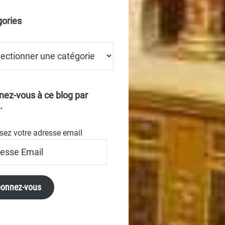
ories
ries
ez-vous à ce blog par
.
sez votre adresse email
se
onnez-vous