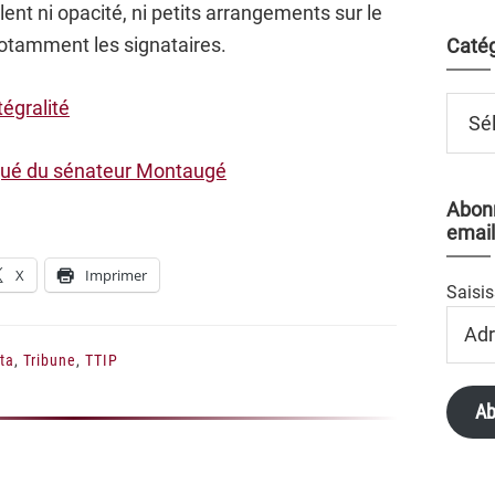
nt ni opacité, ni petits arrangements sur le
notamment les signataires.
Catég
Catégo
tégralité
qué du sénateur Montaugé
Abonn
email
X
Imprimer
Saisis
Adres
Email
ta
,
Tribune
,
TTIP
Ab