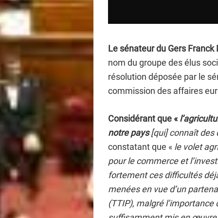
Le sénateur du Gers Franck 
nom du groupe des élus social
résolution déposée par le sén
commission des affaires eu
Considérant que «
l’agricul
notre pays
[qui] connaît des 
constatant que «
le volet ag
pour le commerce et l’invest
fortement ces difficultés déj
menées en vue d’un partenari
(TTIP), malgré l’importance
suffisamment mis en œuvre l