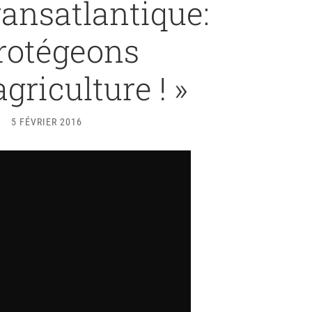
ransatlantique:
rotégeons
griculture ! »
5 FÉVRIER 2016