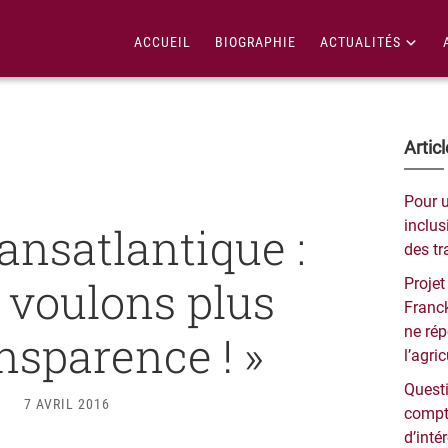
ACCUEIL
BIOGRAPHIE
ACTUALITÉS
Bar
Artic
lat
Pour 
pri
inclusi
ransatlantique :
des tr
 voulons plus
Projet
Franck
ne ré
nsparence ! »
l’agri
Questi
7 AVRIL 2016
compt
d’inté