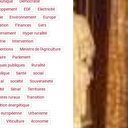
uniqué
Démocratie
loppement
EDF
Electricité
ie
Environnement
Europe`
ation
Finances
Gers
ernement
Hyper-ruralité
trie
Intervention
ventions
Ministre de l'Agriculture
aire
Parlement
iques publiques
Ruralité
lique
Santé
social
tal
société
Souveraineté
ité
Sénat
Territoires
oires ruraux
Transition
ition énergétique
 européenne
Urbanisme
Viticulture
économie