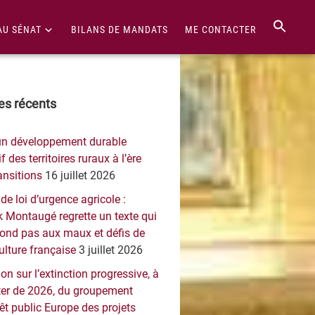
AU SÉNAT
BILANS DE MANDATS
ME CONTACTER
re
les récents
érale
un développement durable
ncipale
f des territoires ruraux à l’ère
ansitions
16 juillet 2026
 de loi d’urgence agricole :
 Montaugé regrette un texte qui
pond pas aux maux et défis de
culture française
3 juillet 2026
on sur l’extinction progressive, à
er de 2026, du groupement
rêt public Europe des projets