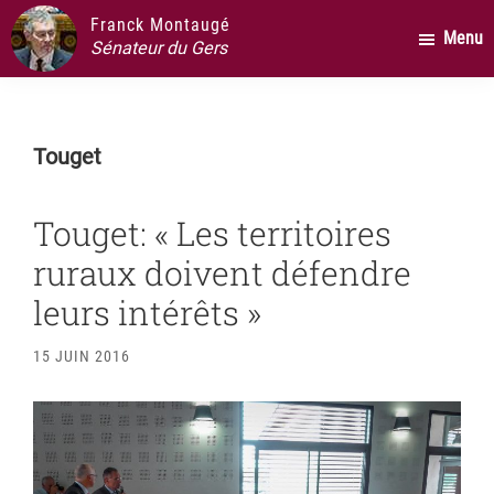
Passer
Passer
Passer
Franck Montaugé
Menu
au
à
au
Sénateur du Gers
contenu
la
pied
principal
barre
de
latérale
page
Touget
principale
Touget: « Les territoires
ruraux doivent défendre
leurs intérêts »
15 JUIN 2016