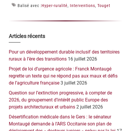
Balisé avec :
Hyper-ruralité
,
Interventions
,
Touget
Barre
Articles récents
latérale
Pour un développement durable inclusif des territoires
principale
ruraux à l’ère des transitions
16 juillet 2026
Projet de loi d’urgence agricole : Franck Montaugé
regrette un texte qui ne répond pas aux maux et défis
de l’agriculture française
3 juillet 2026
Question sur l’extinction progressive, à compter de
2026, du groupement d’intérêt public Europe des
projets architecturaux et urbains
2 juillet 2026
Désertification médicale dans le Gers : le sénateur
Montaugé demande à l’ARS Occitanie son plan de
déploiement des « docteurs juniors » prévu par la loi
17