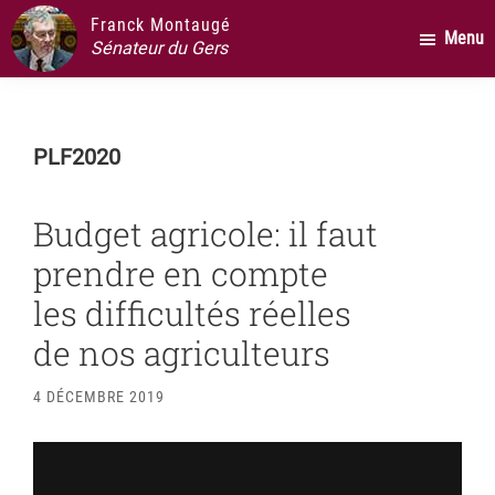
Passer
Passer
Passer
Franck Montaugé
Menu
au
à
au
Sénateur du Gers
contenu
la
pied
principal
barre
de
latérale
page
PLF2020
principale
Budget agricole: il faut
prendre en compte
les difficultés réelles
de nos agriculteurs
4 DÉCEMBRE 2019