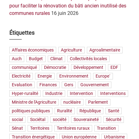
pour faciliter la rénovation du bâti ancien inutilisé des
communes rurales
16 juin 2026
Étiquettes
Affaires économiques
Agriculture
Agroalimentaire
Auch
Budget
Climat
Collectivités locales
communiqué
Démocratie
Développement
EDF
Electricité
Energie
Environnement
Europe`
Evaluation
Finances
Gers
Gouvernement
Hyper-ruralité
Industrie
Intervention
Interventions
Ministre de l'Agriculture
nucléaire
Parlement
politiques publiques
Ruralité
République
Santé
social
Sociétal
société
Souveraineté
Sécurité
Sénat
Territoires
Territoires ruraux
Transition
Transition énergétique
Union européenne
Urbanisme