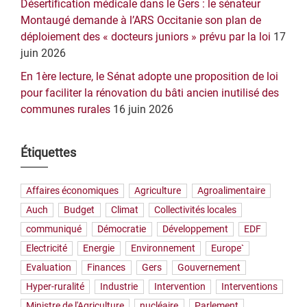
Désertification médicale dans le Gers : le sénateur
Montaugé demande à l’ARS Occitanie son plan de
déploiement des « docteurs juniors » prévu par la loi
17
juin 2026
En 1ère lecture, le Sénat adopte une proposition de loi
pour faciliter la rénovation du bâti ancien inutilisé des
communes rurales
16 juin 2026
Étiquettes
Affaires économiques
Agriculture
Agroalimentaire
Auch
Budget
Climat
Collectivités locales
communiqué
Démocratie
Développement
EDF
Electricité
Energie
Environnement
Europe`
Evaluation
Finances
Gers
Gouvernement
Hyper-ruralité
Industrie
Intervention
Interventions
Ministre de l'Agriculture
nucléaire
Parlement