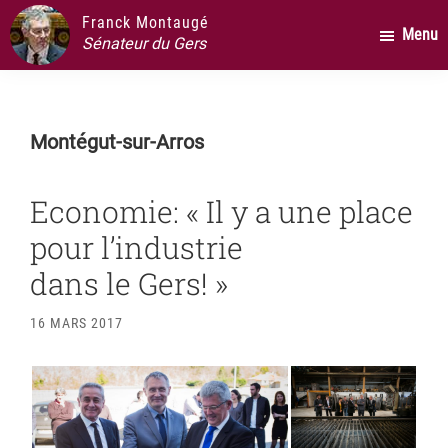
Passer
Passer
Passer
Franck Montaugé
Menu
au
à
au
Sénateur du Gers
contenu
la
pied
principal
barre
de
latérale
page
Montégut-sur-Arros
principale
Economie: « Il y a une place
pour l’industrie
dans le Gers! »
16 MARS 2017