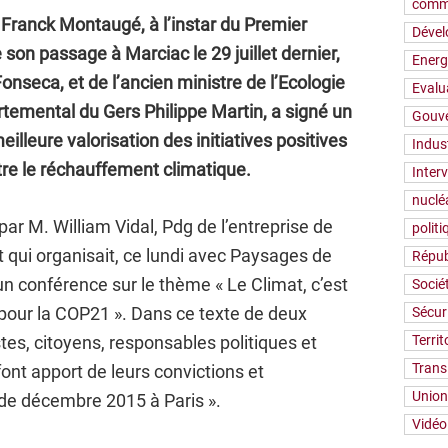
comm
 Franck Montaugé, à l’instar du Premier
Déve
 son passage à Marciac le 29 juillet dernier,
Energ
onseca, et de l’ancien ministre de l’Ecologie
Evalu
rtemental du Gers Philippe Martin, a signé un
Gouv
leure valorisation des initiatives positives
Indus
ntre le réchauffement climatique.
Inter
nuclé
ar M. William Vidal, Pdg de l’entreprise de
polit
t qui organisait, ce lundi avec Paysages de
Répub
un conférence sur le thème « Le Climat, c’est
Socié
 pour la COP21 ». Dans ce texte de deux
Sécur
Territ
istes, citoyens, responsables politiques et
Trans
ont apport de leurs convictions et
Union
 de décembre 2015 à Paris ».
Vidéo