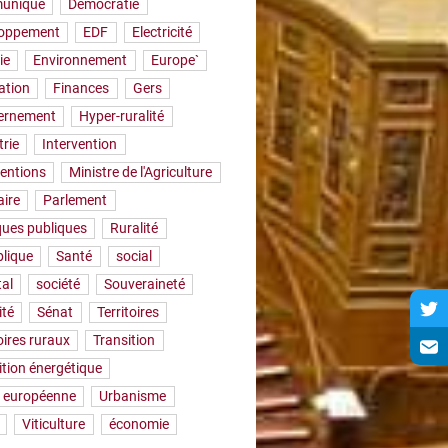
uniqué
Démocratie
loppement
EDF
Electricité
ie
Environnement
Europe`
ation
Finances
Gers
ernement
Hyper-ruralité
trie
Intervention
ventions
Ministre de l'Agriculture
aire
Parlement
iques publiques
Ruralité
lique
Santé
social
tal
société
Souveraineté
ité
Sénat
Territoires
oires ruraux
Transition
ition énergétique
 européenne
Urbanisme
Viticulture
économie