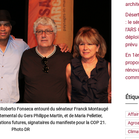
archit
Désert
: le 
l’ARS 
déploi
prévu 
En 1èr
propos
rénova
commu
Étiqu
azz Roberto Fonseca entouré du sénateur Franck Montaugé
Affai
temental du Gers Philippe Martin, et de Maria Pelletier,
ations futures, signataires du manifeste pour la COP 21.
Agroa
Photo DR
Clima