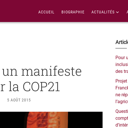
ACCUEIL
BIOGRAPHIE
ACTUALITÉS
Bar
Artic
lat
Pour 
pri
inclusi
: un manifeste
des tr
r la COP21
Projet
Franck
ne ré
5 AOÛT 2015
l’agri
Questi
compt
d’inté