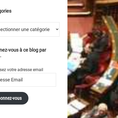
ories
ries
ez-vous à ce blog par
.
sez votre adresse email
se
onnez-vous