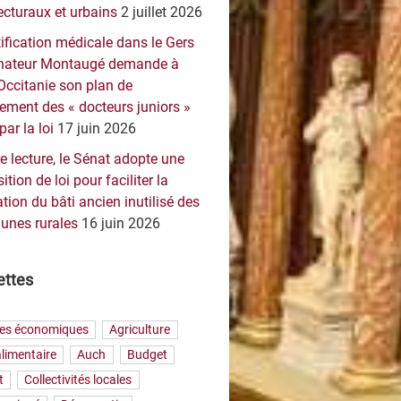
ecturaux et urbains
2 juillet 2026
ification médicale dans le Gers
sénateur Montaugé demande à
Occitanie son plan de
ement des « docteurs juniors »
par la loi
17 juin 2026
e lecture, le Sénat adopte une
ition de loi pour faciliter la
tion du bâti ancien inutilisé des
nes rurales
16 juin 2026
ettes
res économiques
Agriculture
limentaire
Auch
Budget
t
Collectivités locales