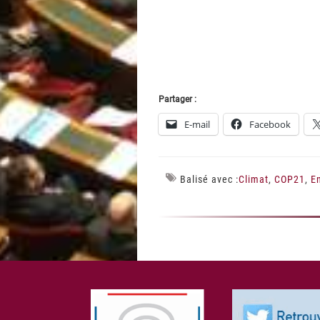
Partager :
E-mail
Facebook
Balisé avec :
Climat
,
COP21
,
E
Footer