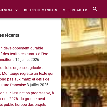
AU SÉNAT
BILANS DE MANDATS
ME CONTACTER
re
les récents
érale
un développement durable
ncipale
f des territoires ruraux à l’ère
ansitions
16 juillet 2026
 de loi d’urgence agricole :
 Montaugé regrette un texte qui
pond pas aux maux et défis de
culture française
3 juillet 2026
on sur l’extinction progressive, à
er de 2026, du groupement
rêt public Europe des projets