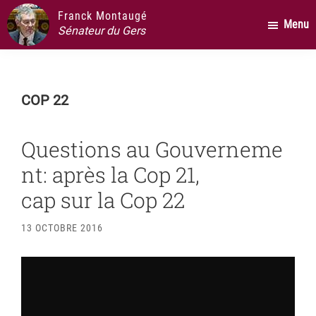
Passer
Passer
Passer
Franck Montaugé
Menu
au
à
au
Sénateur du Gers
contenu
la
pied
principal
barre
de
latérale
page
COP 22
principale
Questions au Gouverneme
nt: après la Cop 21,
cap sur la Cop 22
13 OCTOBRE 2016