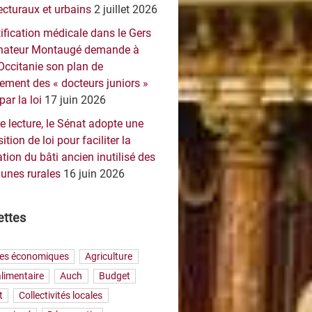
ecturaux et urbains
2 juillet 2026
ification médicale dans le Gers
sénateur Montaugé demande à
Occitanie son plan de
ement des « docteurs juniors »
par la loi
17 juin 2026
e lecture, le Sénat adopte une
ition de loi pour faciliter la
tion du bâti ancien inutilisé des
nes rurales
16 juin 2026
ettes
res économiques
Agriculture
limentaire
Auch
Budget
t
Collectivités locales