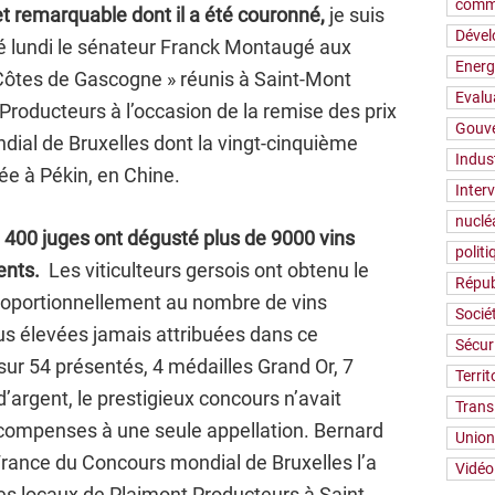
comm
t remarquable dont il a été couronné,
je suis
Déve
aré lundi le sénateur Franck Montaugé aux
Energ
 Côtes de Gascogne » réunis à Saint-Mont
Evalu
Producteurs à l’occasion de la remise des prix
Gouv
dial de Bruxelles dont la vingt-cinquième
Indus
ée à Pékin, en Chine.
Inter
nuclé
 400 juges ont dégusté plus de 9000 vins
polit
rents.
Les viticulteurs gersois ont obtenu le
Répub
roportionnellement au nombre de vins
Socié
lus élevées jamais attribuées dans ce
Sécur
sur 54 présentés, 4 médailles Grand Or, 7
Territ
d’argent, le prestigieux concours n’avait
Trans
compenses à une seule appellation. Bernard
Union
France du Concours mondial de Bruxelles l’a
Vidéo
 les locaux de Plaimont Producteurs à Saint-