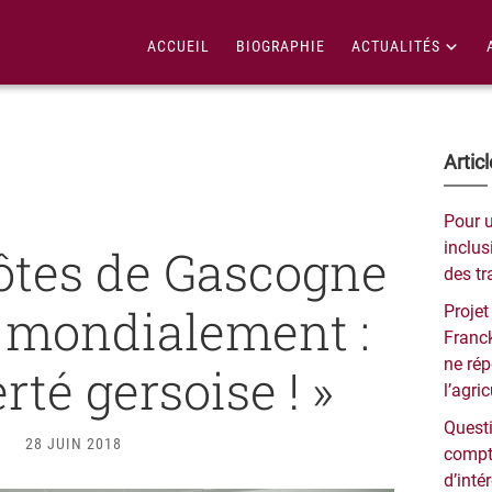
ACCUEIL
BIOGRAPHIE
ACTUALITÉS
Bar
Artic
lat
Pour 
pri
inclusi
côtes de Gascogne
des tr
 mondialement :
Projet
Franck
ne ré
erté gersoise ! »
l’agri
Questi
28 JUIN 2018
compt
d’inté