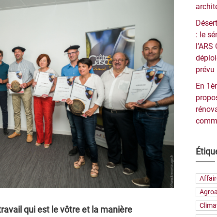
archit
Désert
: le 
l’ARS 
déploi
prévu 
En 1èr
propos
rénova
commu
Étiqu
Affai
Agroa
Clima
travail qui est le vôtre et la manière