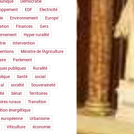
uniqué
Démocratie
loppement
EDF
Electricité
ie
Environnement
Europe`
ation
Finances
Gers
ernement
Hyper-ruralité
trie
Intervention
ventions
Ministre de l'Agriculture
aire
Parlement
iques publiques
Ruralité
lique
Santé
social
tal
société
Souveraineté
ité
Sénat
Territoires
oires ruraux
Transition
ition énergétique
 européenne
Urbanisme
Viticulture
économie