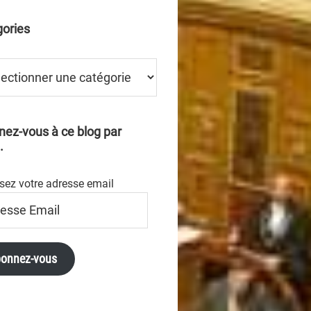
ories
ries
ez-vous à ce blog par
.
sez votre adresse email
se
onnez-vous