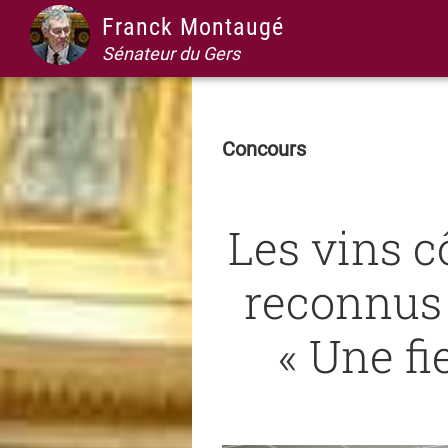
Passer
Passer
Passer
Passer
Franck Montaugé
à
au
à
au
Sénateur du Gers
la
contenu
la
pied
navigation
principal
barre
de
principale
latérale
page
Concours
principale
Les vins 
reconnus
« Une fi