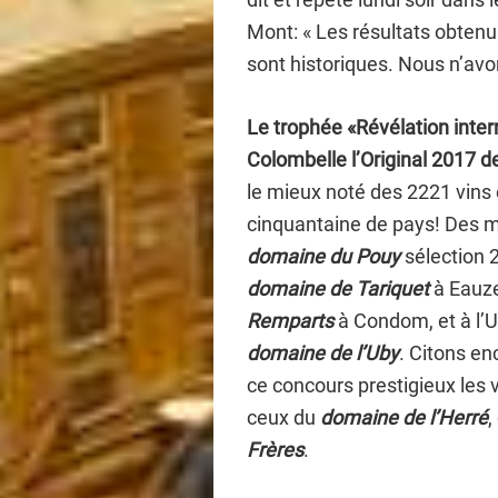
Mont: « Les résultats obten
sont historiques. Nous n’avo
Le trophée «Révélation inter
Colombelle l’Original 2017 d
le mieux noté des 2221 vins
cinquantaine de pays! Des m
domaine du Pouy
sélection 
domaine de Tariquet
à Eauze
Remparts
à Condom, et à l’
domaine de l’Uby
. Citons en
ce concours prestigieux les 
ceux du
domaine de l’Herré
,
Frères
.