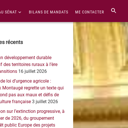
AU SÉNAT
BILANS DE MANDATS
ME CONTACTER
re
les récents
érale
un développement durable
ncipale
f des territoires ruraux à l’ère
ansitions
16 juillet 2026
 de loi d’urgence agricole :
 Montaugé regrette un texte qui
pond pas aux maux et défis de
culture française
3 juillet 2026
on sur l’extinction progressive, à
er de 2026, du groupement
rêt public Europe des projets