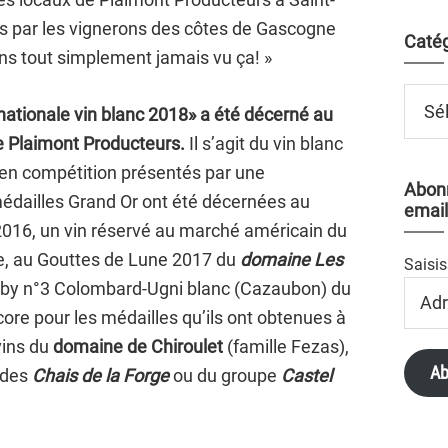
us par les vignerons des côtes de Gascogne
Catég
ns tout simplement jamais vu ça! »
Catégo
nationale vin blanc 2018» a été décerné au
e Plaimont Producteurs.
Il s’agit du vin blanc
 en compétition présentés par une
Abonn
édailles Grand Or ont été décernées au
email
2016, un vin réservé au marché américain du
, au Gouttes de Lune 2017 du
domaine Les
Saisis
Uby n°3 Colombard-Ugni blanc (Cazaubon) du
Adres
Email
core pour les médailles qu’ils ont obtenues à
vins du
domaine de Chiroulet
(famille Fezas),
Ab
 des
Chais de la Forge
ou du groupe
Castel