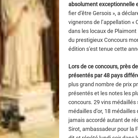
absolument exceptionnelle e
fier d’être Gersois », a décl
vignerons de l’appellation «
dans les locaux de Plaimont 
du prestigieux Concours mon
édition s’est tenue cette ann
Lors de ce concours, près de
présentés par 48 pays diffé
plus grand nombre de prix p
présentés et les notes les p
concours. 29 vins médaillés 
médailles d’or, 18 médailles 
jamais accordé autant de ré
Sirot, ambassadeur pour la 
dit et répété lundi soir dans