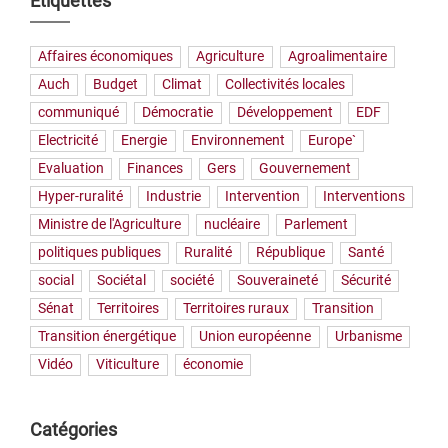
Étiquettes
Affaires économiques
Agriculture
Agroalimentaire
Auch
Budget
Climat
Collectivités locales
communiqué
Démocratie
Développement
EDF
Electricité
Energie
Environnement
Europe`
Evaluation
Finances
Gers
Gouvernement
Hyper-ruralité
Industrie
Intervention
Interventions
Ministre de l'Agriculture
nucléaire
Parlement
politiques publiques
Ruralité
République
Santé
social
Sociétal
société
Souveraineté
Sécurité
Sénat
Territoires
Territoires ruraux
Transition
Transition énergétique
Union européenne
Urbanisme
Vidéo
Viticulture
économie
Catégories