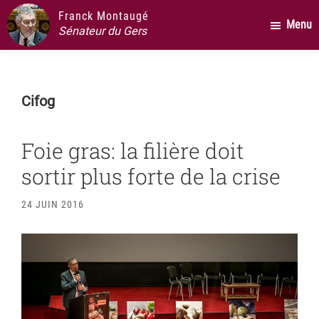
Passer
Passer
Passer
Franck Montaugé
Menu
au
à
au
Sénateur du Gers
contenu
la
pied
principal
barre
de
latérale
page
Cifog
principale
Foie gras: la filière doit
sortir plus forte de la crise
24 JUIN 2016