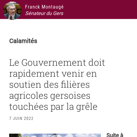
Passer
Passer
Passer
Passer
Franck Montaugé
à
au
à
au
Sénateur du Gers
la
contenu
la
pied
navigation
principal
barre
de
principale
latérale
page
Calamités
principale
Le Gouvernement doit
rapidement venir en
soutien des filières
agricoles gersoises
touchées par la grêle
7 JUIN 2022
Suite à