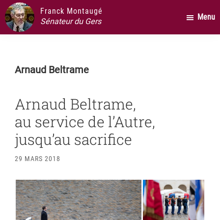
Passer
Passer
Passer
Franck Montaugé
Menu
au
à
au
Sénateur du Gers
contenu
la
pied
principal
barre
de
latérale
page
Arnaud Beltrame
principale
Arnaud Beltrame,
au service de l’Autre,
jusqu’au sacrifice
29 MARS 2018