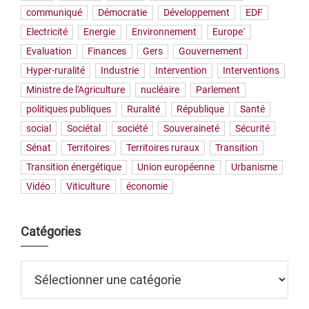
communiqué
Démocratie
Développement
EDF
Electricité
Energie
Environnement
Europe`
Evaluation
Finances
Gers
Gouvernement
Hyper-ruralité
Industrie
Intervention
Interventions
Ministre de l'Agriculture
nucléaire
Parlement
politiques publiques
Ruralité
République
Santé
social
Sociétal
société
Souveraineté
Sécurité
Sénat
Territoires
Territoires ruraux
Transition
Transition énergétique
Union européenne
Urbanisme
Vidéo
Viticulture
économie
Catégories
Catégories