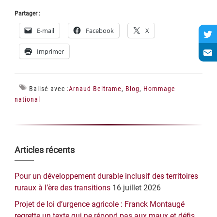
Partager :
E-mail
Facebook
X
Imprimer
Balisé avec :
Arnaud Beltrame
,
Blog
,
Hommage
national
Barre
Articles récents
latérale
Pour un développement durable inclusif des territoires
principale
ruraux à l’ère des transitions
16 juillet 2026
Projet de loi d’urgence agricole : Franck Montaugé
regrette un texte qui ne répond pas aux maux et défis