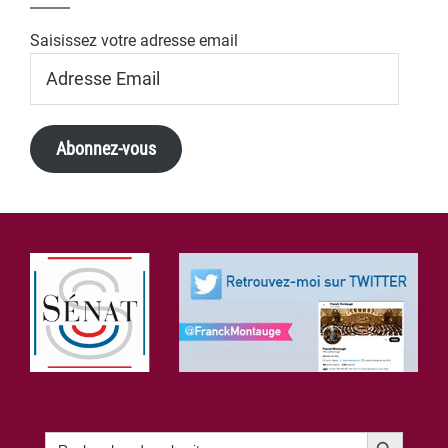
Saisissez votre adresse email
Adresse
Email
Abonnez-vous
Footer
Search Button
Search