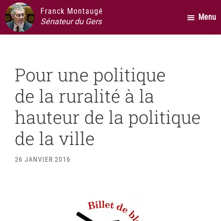
Passer
Passer
Passer
Franck Montaugé
Menu
au
à
au
Sénateur du Gers
contenu
la
pied
principal
barre
de
latérale
page
Pour une politique
principale
de la ruralité à la
hauteur de la politique
de la ville
26 JANVIER 2016