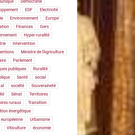
uniqué
Démocratie
loppement
EDF
Electricité
ie
Environnement
Europe`
ation
Finances
Gers
ernement
Hyper-ruralité
trie
Intervention
ventions
Ministre de l'Agriculture
aire
Parlement
iques publiques
Ruralité
lique
Santé
social
tal
société
Souveraineté
ité
Sénat
Territoires
oires ruraux
Transition
ition énergétique
 européenne
Urbanisme
Viticulture
économie