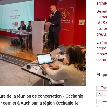
archit
Désert
: le 
l’ARS 
déploi
prévu 
En 1èr
propos
rénova
commu
Étiqu
Affai
Agroa
ure de la réunion de concertation « Occitanie
Clima
r dernier à Auch par la région Occitanie,
le