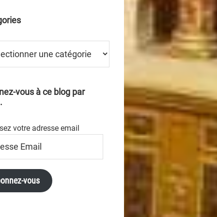
ories
ries
ez-vous à ce blog par
.
sez votre adresse email
se
onnez-vous