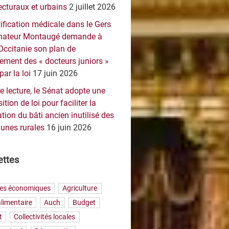
ecturaux et urbains
2 juillet 2026
ification médicale dans le Gers
sénateur Montaugé demande à
Occitanie son plan de
ement des « docteurs juniors »
par la loi
17 juin 2026
e lecture, le Sénat adopte une
ition de loi pour faciliter la
tion du bâti ancien inutilisé des
nes rurales
16 juin 2026
ettes
res économiques
Agriculture
limentaire
Auch
Budget
t
Collectivités locales