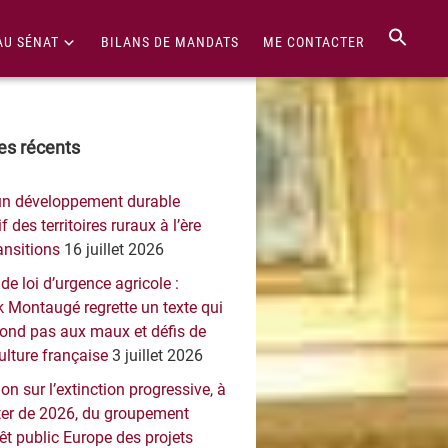
AU SÉNAT
BILANS DE MANDATS
ME CONTACTER
re
les récents
érale
un développement durable
ncipale
f des territoires ruraux à l’ère
ansitions
16 juillet 2026
 de loi d’urgence agricole :
 Montaugé regrette un texte qui
pond pas aux maux et défis de
culture française
3 juillet 2026
on sur l’extinction progressive, à
er de 2026, du groupement
rêt public Europe des projets