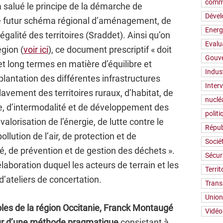
comm
salué le principe de la démarche de
Déve
le futur schéma régional d’aménagement, de
Energ
alité des territoires (Sraddet). Ainsi qu’on
Evalu
égion (
voir ici
), ce document prescriptif « doit
Gouv
et long termes en matière d’équilibre et
Indus
mplantation des différentes infrastructures
Inter
lavement des territoires ruraux, d’habitat, de
nuclé
, d’intermodalité et de développement des
polit
valorisation de l’énergie, de lutte contre le
Répub
lution de l’air, de protection et de
Socié
té, de prévention et de gestion des déchets ».
Sécur
aboration duquel les acteurs de terrain et les
Territ
d’ateliers de concertation.
Trans
Union
bles de la région Occitanie, Franck Montaugé
Vidéo
seur d’une méthode pragmatique
consistant à