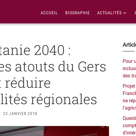
ACCUEIL
BIOGRAPHIE
ACTUALITÉS
tanie 2040 :
Bar
Artic
lat
les atouts du Gers
Pour 
pri
inclusi
des tr
t réduire
Projet
lités régionales
Franck
ne ré
l’agri
23 JANVIER 2018
Questi
compt
d’inté