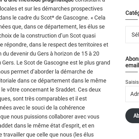
 locales et sur les démarches prospectives
Catég
ans le cadre du Scot* de Gascogne. « Cela
nées que, dans ce département, les élus se
Catégo
 choix de la construction d’un Scot quasi
répondre, dans le respect des territoires et
on du devenir du Gers à horizon de 15 à 20
Abonn
u Gers. Le Scot de Gascogne est le plus grand
email
i nous permet d’aborder la démarche de
rritoriale dans ce département dans le même
Saisis
st le vôtre concernant le Sraddet. Ces deux
Adres
Email
ues, sont très comparables et il est
nées avec le souci de la cohérence
Ab
 que nous puissions collaborer avec vous
raddet dans le même état d’esprit, et en
travailler que celle que nous (les élus