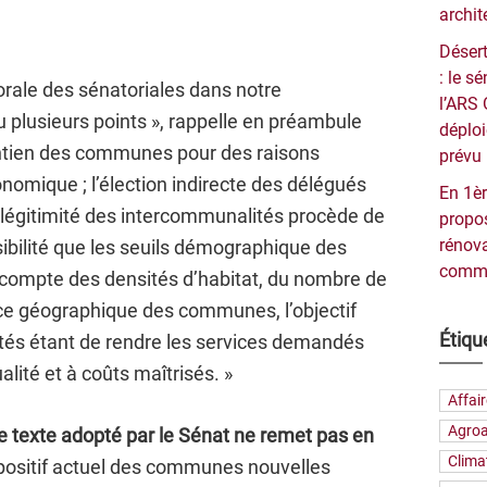
archit
Désert
: le 
orale des sénatoriales dans notre
l’ARS 
 plusieurs points », rappelle en préambule
déploi
ntien des communes pour des raisons
prévu 
nomique ; l’élection indirecte des délégués
En 1èr
légitimité des intercommunalités procède de
propos
rénova
ssibilité que les seuils démographique des
commu
compte des densités d’habitat, du nombre de
ce géographique des communes, l’objectif
Étiqu
tés étant de rendre les services demandés
lité et à coûts maîtrisés. »
Affai
Agroa
, le texte adopté par le Sénat ne remet pas en
Clima
ispositif actuel des communes nouvelles