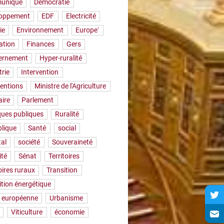
uniqué
Démocratie
loppement
EDF
Electricité
ie
Environnement
Europe`
ation
Finances
Gers
ernement
Hyper-ruralité
trie
Intervention
ventions
Ministre de l'Agriculture
aire
Parlement
iques publiques
Ruralité
lique
Santé
social
tal
société
Souveraineté
ité
Sénat
Territoires
oires ruraux
Transition
ition énergétique
 européenne
Urbanisme
Viticulture
économie