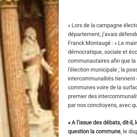
« Lors de la campagne élect
département, j’avais défendu
Franck Montaugé : « Le mai
démocratique, sociale et éco
communautaires afin que la 
l’élection municipale ; la po
intercommunalités tiennent 
communes voire de la surfa
premier des intercommunali
par nos concitoyens, avec qua
« A l’issue des débats, dit-il
question la commune
, le d