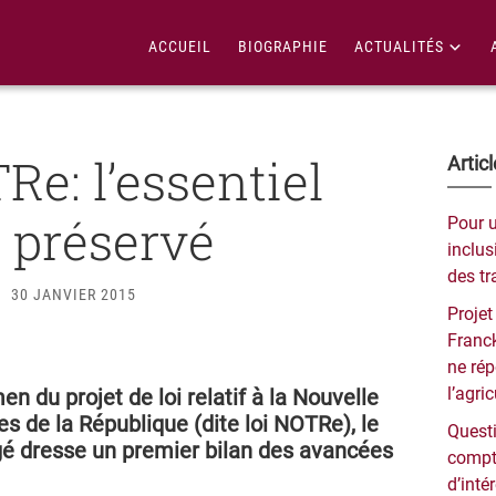
ACCUEIL
BIOGRAPHIE
ACTUALITÉS
Re: l’essentiel
Bar
Artic
lat
t préservé
Pour 
pri
inclusi
des tr
30 JANVIER 2015
Projet
Franck
ne ré
l’agri
n du projet de loi relatif à la Nouvelle
es de la République (dite loi NOTRe), le
Questi
é dresse un premier bilan des avancées
compt
d’inté