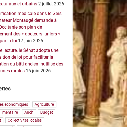
ecturaux et urbains
2 juillet 2026
ification médicale dans le Gers
sénateur Montaugé demande à
Occitanie son plan de
ement des « docteurs juniors »
par la loi
17 juin 2026
e lecture, le Sénat adopte une
ition de loi pour faciliter la
tion du bâti ancien inutilisé des
nes rurales
16 juin 2026
ettes
res économiques
Agriculture
limentaire
Auch
Budget
t
Collectivités locales