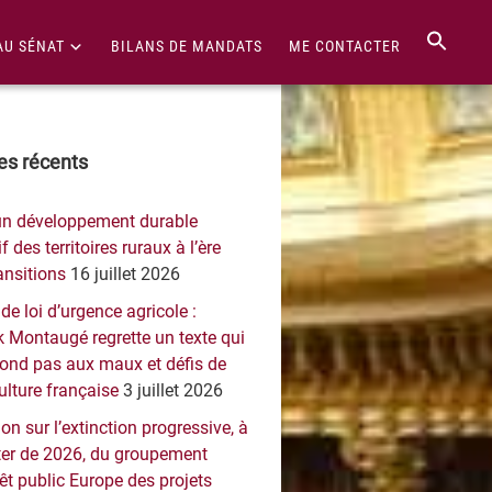
AU SÉNAT
BILANS DE MANDATS
ME CONTACTER
re
les récents
érale
un développement durable
ncipale
f des territoires ruraux à l’ère
ansitions
16 juillet 2026
 de loi d’urgence agricole :
 Montaugé regrette un texte qui
pond pas aux maux et défis de
culture française
3 juillet 2026
on sur l’extinction progressive, à
er de 2026, du groupement
rêt public Europe des projets