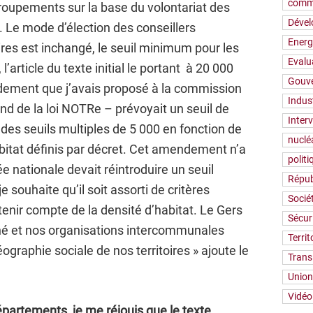
comm
roupements sur la base du volontariat des
Déve
 Le mode d’élection des conseillers
Energ
s est inchangé, le seuil minimum pour les
Evalu
l’article du texte initial le portant à 20 000
Gouv
dement que j’avais proposé à la commission
Indus
ond de la loi NOTRe – prévoyait un seuil de
Inter
es seuils multiples de 5 000 en fonction de
nuclé
abitat définis par décret. Cet amendement n’a
polit
e nationale devait réintroduire un seuil
Répub
e souhaite qu’il soit assorti de critères
Socié
enir compte de la densité d’habitat. Le Gers
Sécur
né et nos organisations intercommunales
Territ
ographie sociale de nos territoires » ajoute le
Trans
Union
Vidéo
épartements, je me réjouis que le texte