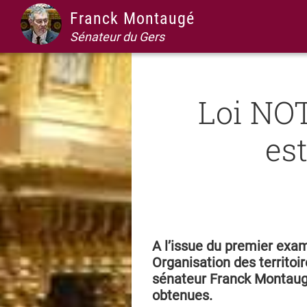
Passer
Passer
Passer
Passer
Franck Montaugé
à
au
à
au
Sénateur du Gers
la
contenu
la
pied
navigation
principal
barre
de
principale
latérale
page
Loi NOT
principale
es
A l’issue du premier exame
Organisation des territoir
sénateur Franck Montaug
obtenues.