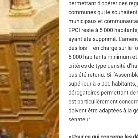
permettant d’opérer des reg
communes qui le souhaitent.
municipaux et communautaire
EPCI reste à 5 000 habitants, 
ayant été supprimé. L’amen
des lois – en charge sur le f
5 000 habitants minimum et d
critères de type densité d’h
pas été retenu. Si l’Assemblé
supérieur à 5 000 habitants, j
dérogatoires permettant de t
est particulièrement concer
doivent être adaptées à la gé
sénateur.
« Pour ce qui concerne les d