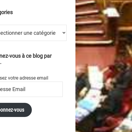
ories
ries
ez-vous à ce blog par
.
sez votre adresse email
se
onnez-vous